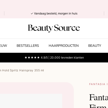
✓ Vandaag besteld, morgen in huis
IEUW
BESTSELLERS
HAARPRODUCTEN
BEAUTY
★★★★★ 4.9/5 | 20.000 tevreden klanten
m Hold Spritz Hairspray 355 ml
FANTASIA 
Fant
Firm