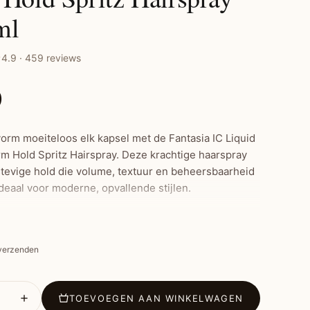
ml
4.9 · 459 reviews
0
vorm moeiteloos elk kapsel met de Fantasia IC Liquid
m Hold Spritz Hairspray. Deze krachtige haarspray
stevige hold die volume, textuur en beheersbaarheid
deaal voor moderne, opvallende stijlen.
kte kenmerken:
 verzenden
ende formule die je kapsel direct vastzet
t niet en laat geen ophoping achter; makkelijk uit te
n
TOEVOEGEN AAN WINKELWAGEN