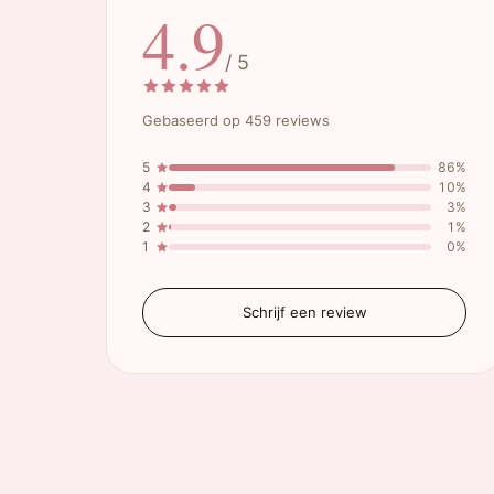
4.9
/ 5
Gebaseerd op 459 reviews
5
86%
4
10%
3
3%
2
1%
1
0%
Schrijf een review