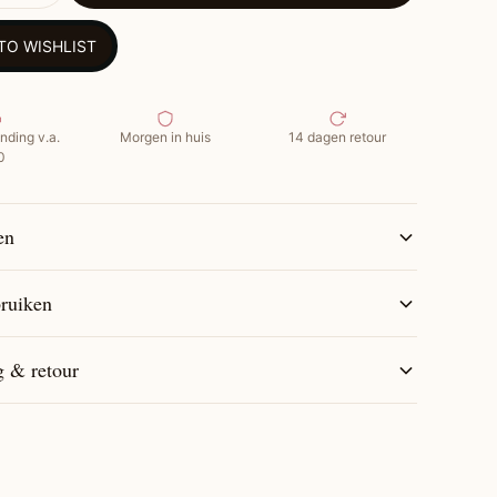
tendig met uitstekende pluiscontrole
tra volume, textuur en glans aan je stijl
TO WISHLIST
 lak en spoelt gemakkelijk uit
ruiken:
Houd 25-30 cm van het haar en spray in
jkmatige bursts. Herhaal indien nodig voor extra hold.
nding v.a.
Morgen in huis
14 dagen retour
0
en
ruiken
g & retour