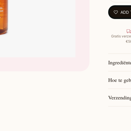
Weerbes
Geeft ex
ADD 
Vrij van
Hoe te geb
korte, geli
Gratis verze
€5
Ingrediënt
Hoe te geb
Verzendin