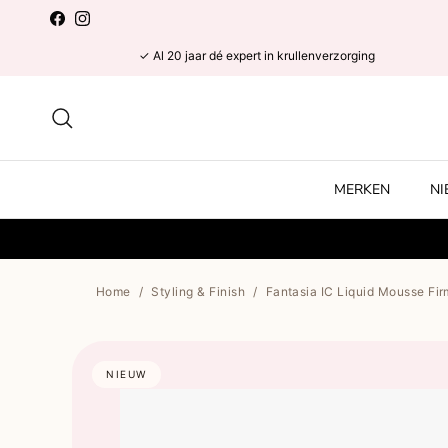
Ga naar inhoud
Facebook
Instagram
✓ Al 20 jaar dé expert in krullenverzorging
Zoeken
MERKEN
N
Home
/
Styling & Finish
/
Fantasia IC Liquid Mousse Fir
NIEUW