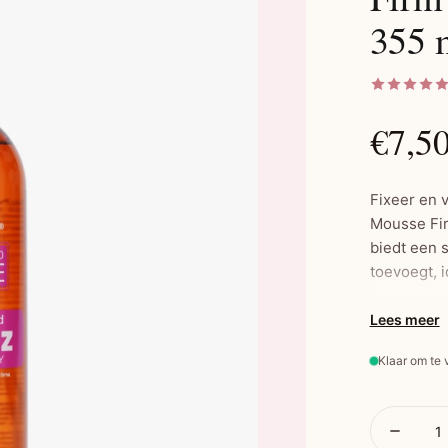
355 
€7,5
Fixeer en 
Mousse Fir
biedt een 
toevoegt, i
Lees meer
Belangrijs
Klaar om te
Sneldrog
Schilfer
kamme