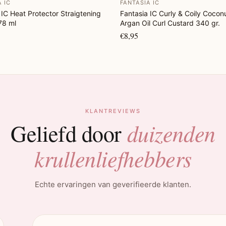
A IC
FANTASIA IC
 IC Heat Protector Straigtening
Fantasia IC Curly & Coily Cocon
78 ml
Argan Oil Curl Custard 340 gr.
€8,95
KLANTREVIEWS
duizenden
Geliefd door
krullenliefhebbers
Echte ervaringen van geverifieerde klanten.