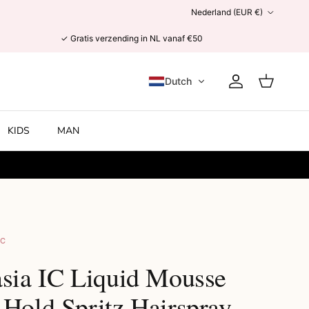
Land/Regio
Nederland (EUR €)
✓ Gratis verzending in NL vanaf €50
Dutch
Account
Winkelwage
KIDS
MAN
IC
asia IC Liquid Mousse
 Hold Spritz Hairspray