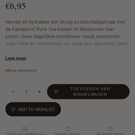
€6,95
Herstel en hydrateer dof, droog en beschadigd haar met
de Fantasia IC Pure Tea Instant Oil Moisturizer Hair
Lotion. Deze dagelijkse conditioner voedt, beschermt
tegen hitte en chemicaliën, en zorgt voor glanzend, sterk
haar. Geschikt voor natuurlijk, ontkroesd en kort haar.
Lees meer
Bijna uitverkocht
Belangrijskte kenmerken:
Dringt direct door om dof, droog en beschadigd haar te
hydrateren
TOEVOEGEN AAN
WINKELWAGEN
Anti-breuk formule beschermt tegen hitteschade en
chemische behandelingen
ADD TO WISHLIST
Herstelt en versterkt het haar, terwijl het een prachtige
glans toevoegt
Verzacht een droge, jeukende hoofdhuid en helpt
haaruitval te verminderen
Gratis verzending v.a.
Morgen in huis
14 dagen retour