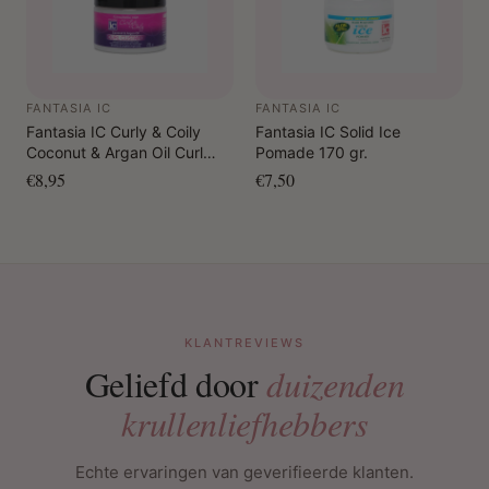
FANTASIA IC
FANTASIA IC
Fantasia IC Curly & Coily
Fantasia IC Solid Ice
Coconut & Argan Oil Curl
Pomade 170 gr.
Custard 340 gr.
€8,95
€7,50
KLANTREVIEWS
Geliefd door
duizenden
krullenliefhebbers
Echte ervaringen van geverifieerde klanten.