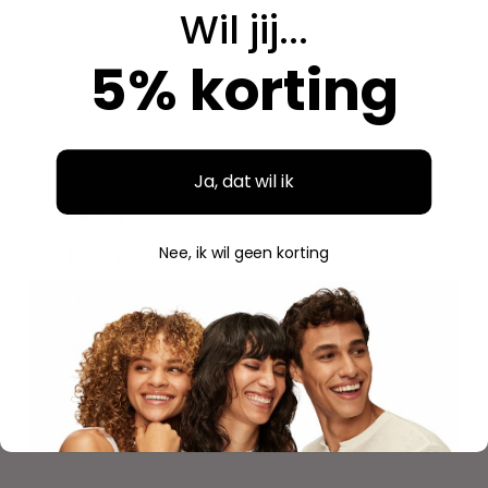
Breed assortiment en alles is origineel. Hier bestel ik
Wil jij...
steeds opnieuw.
5% korting
Aidan
A
Geverifieerde aankoop
Ja, dat wil ik
"
"Fijne ervaring"
Nee, ik wil geen korting
Duidelijke website, makkelijk bestellen en mooie
verpakking. Volgende keer weer.
Savannah
S
Geverifieerde aankoop