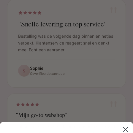
"
"Snelle levering en top service"
Bestelling was de volgende dag binnen en netjes
verpakt. Klantenservice reageert snel en denkt
mee. Echt een aanrader!
Sophie
S
Geverifieerde aankoop
"
"Mijn go-to webshop"
Heb altijd de producten kunnen vinden die ik zocht.