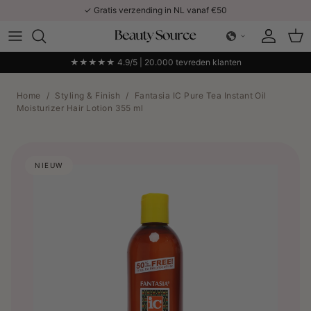
Ga naar inhoud
✓ Gratis verzending in NL vanaf €50
Account
Win
★★★★★ 4.9/5 | 20.000 tevreden klanten
Home
/
Styling & Finish
/
Fantasia IC Pure Tea Instant Oil
Moisturizer Hair Lotion 355 ml
NIEUW