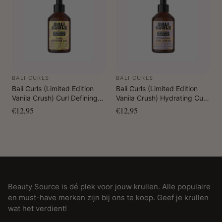
BALI CURLS
BALI CURLS
Bali Curls (Limited Edition
Bali Curls (Limited Edition
Vanila Crush) Curl Defining
Vanila Crush) Hydrating Curl
Gel 150 ml
Cream 150 ml
€12,95
€12,95
Beauty Source is dé plek voor jouw krullen. Alle populaire
en must-have merken zijn bij ons te koop. Geef je krullen
wat het verdient!