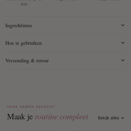
Ideaal voor dagelijks gebruik als verzorging of
€50
stylingproduct
Hoe te gebruiken:
Ingrediënten
Voor föhnen: Masseer in nat haar en droog zoals
gewenst.
Hoe te gebruiken
Op droog haar: Verdeel een kleine hoeveelheid
gelijkmatig en style.
Verzending & retour
Als hoofdhuidolie: Masseer zachtjes in op een droge,
jeukende hoofdhuid.
VAAK SAMEN GEKOCHT
Maak je
routine compleet
Bekijk alles →