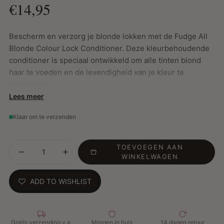
€14,95
Bescherm en verzorg je blonde lokken met de Fudge All
Blonde Colour Lock Conditioner. Deze kleurbehoudende
conditioner is speciaal ontwikkeld om alle tinten blond
haar te voeden en de levendigheid van je kleur te
versterken.
Lees meer
Belangrijkste kenmerken:
Klaar om te verzenden
Citroenextract verheldert de haarkleur en versterkt
een natuurlijke glans
TOEVOEGEN AAN
Opti-PLEX™-technologie herstelt beschadigd haar en
WINKELWAGEN
biedt bescherming tegen chemische behandelingen,
styling en omgevingsinvloeden
ADD TO WISHLIST
Voedt intens van wortel tot punt voor zachter, glanzend
haar
FragranceFuse™-technologie laat een heerlijke geur
Gratis verzending v.a.
Morgen in huis
14 dagen retour