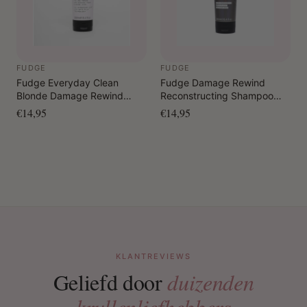
FUDGE
FUDGE
Fudge Everyday Clean
Fudge Damage Rewind
Blonde Damage Rewind
Reconstructing Shampoo
Violet-Toning Conditioner
250 ml
€14,95
€14,95
250 ml
KLANTREVIEWS
Geliefd door
duizenden
krullenliefhebbers