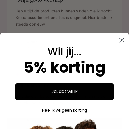
Heb altijd de producten kunnen vinden die ik zocht.
Breed assortiment en alles is origineel. Hier bestel ik
steeds opnieuw.
Aidan
A
Wil jij...
Geverifieerde aankoop
5% korting
"
"Fijne ervaring"
Ja, dat wil ik
Duidelijke website, makkelijk bestellen en mooie
verpakking. Volgende keer weer.
Nee, ik wil geen korting
Savannah
S
Geverifieerde aankoop