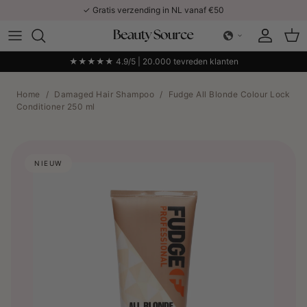
Ga naar inhoud
✓ Gratis verzending in NL vanaf €50
Account
Win
★★★★★ 4.9/5 | 20.000 tevreden klanten
Home
/
Damaged Hair Shampoo
/
Fudge All Blonde Colour Lock
Conditioner 250 ml
NIEUW