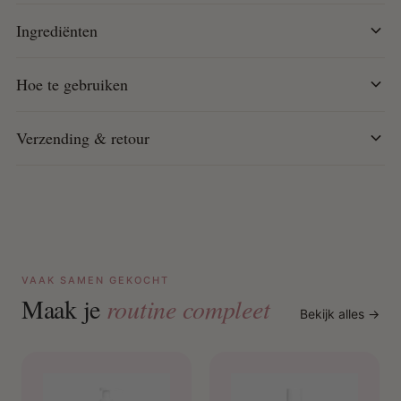
Ideaal voor krullend tot kroes haar
Ingrediënten
Hoe te gebruiken:
Hoe te gebruiken
Aanbrengen op nat haar, van aanzet tot punt verdelen,
diffusen of aan de lucht laten drogen.
Verzending & retour
VAAK SAMEN GEKOCHT
Maak je
routine compleet
Bekijk alles →