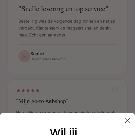
"Snelle levering en top service"
Bestelling was de volgende dag binnen en netjes
verpakt. Klantenservice reageert snel en denkt
mee. Echt een aanrader!
Sophie
S
Geverifieerde aankoop
"
"Mijn go-to webshop"
Heb altijd de producten kunnen vinden die ik zocht.
Breed assortiment en alles is origineel. Hier bestel ik
steeds opnieuw.
Wil jij...