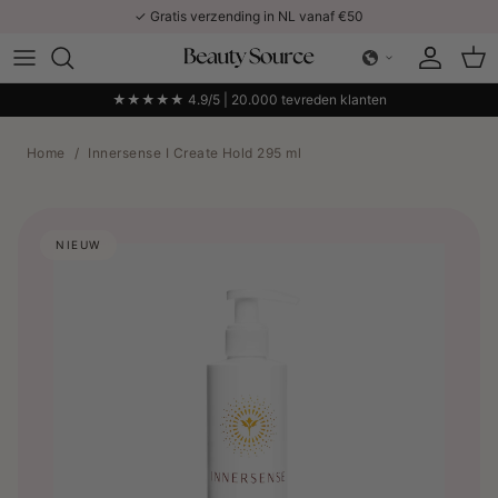
Ga naar inhoud
✓ Gratis verzending in NL vanaf €50
Account
Win
★★★★★ 4.9/5 | 20.000 tevreden klanten
Home
/
Innersense I Create Hold 295 ml
NIEUW