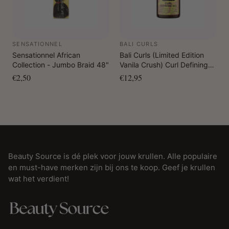
SENSATIONNEL
BALI CURLS
Sensationnel African
Bali Curls (Limited Edition
Collection - Jumbo Braid 48"
Vanila Crush) Curl Defining
Gel 150 ml
€2,50
€12,95
Beauty Source is dé plek voor jouw krullen. Alle populaire
en must-have merken zijn bij ons te koop. Geef je krullen
wat het verdient!