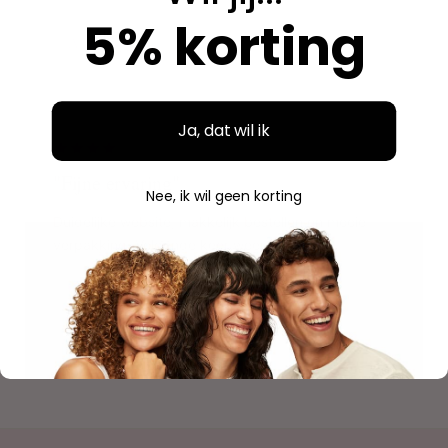
5% korting
Aidan
A
Geverifieerde aankoop
"
Ja, dat wil ik
"Fijne ervaring"
Nee, ik wil geen korting
Duidelijke website, makkelijk bestellen en mooie
verpakking. Volgende keer weer.
Savannah
S
Geverifieerde aankoop