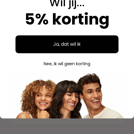
Wil jij...
Breed assortiment en alles is origineel. Hier bestel ik
steeds opnieuw.
5% korting
Aidan
A
Geverifieerde aankoop
Ja, dat wil ik
"
Nee, ik wil geen korting
"Fijne ervaring"
Duidelijke website, makkelijk bestellen en mooie
verpakking. Volgende keer weer.
Savannah
S
Geverifieerde aankoop