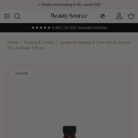
Ga naar inhoud
✓ Gratis verzending in NL vanaf €50
Account
Win
★★★★★ 4.9/5 | 20.000 tevreden klanten
Home
/
Styling & Finish
/
Jamaican Mango & Lime Black Castor
Oil Lavender 118 ml
NIEUW