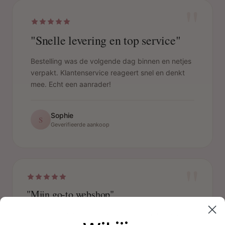
"
"Snelle levering en top service"
Bestelling was de volgende dag binnen en netjes
verpakt. Klantenservice reageert snel en denkt
mee. Echt een aanrader!
Sophie
S
Geverifieerde aankoop
"
"Mijn go-to webshop"
Heb altijd de producten kunnen vinden die ik zocht.