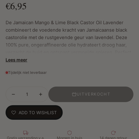
€6,95
De Jamaican Mango & Lime Black Castor Oil Lavender
combineert de voedende kracht van Jamaicaanse black
castorolie met de rustgevende geur van lavendel. Deze
100% pure, ongeraffineerde olie hydrateert droog haar,
verzacht de huid en ontspant vermoeide spieren. Perfect
voor intensieve haarverzorging, massages en
Lees meer
aromatherapie.
Tijdelijk niet leverbaar
Belangrijkste Kenmerken:
UITVERKOCHT
Hydrateert en herstelt droog, beschadigd haar
Verzacht de huid en voedt nagelriemen
ADD TO WISHLIST
Ontspant spieren en verlicht spanning
Kalmeert de geest met een rustgevende lavendelgeur
Hoe te gebruiken:
Gratis verzending v.a.
Morgen in huis
14 dagen retour