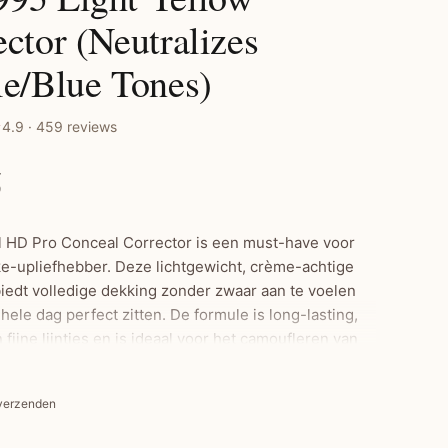
ctor (Neutralizes
le/Blue Tones)
4.9 · 459 reviews
5
rl HD Pro Conceal Corrector is een must-have voor
e-upliefhebber. Deze lichtgewicht, crème-achtige
biedt volledige dekking zonder zwaar aan te voelen
e hele dag perfect zitten. De formule is long-lasting,
in fijne lijntjes en is ideaal voor het camoufleren van
ingen, roodheid en oneffenheden. Dankzij de
 kwast-tip applicator is aanbrengen snel en
 verzenden
 Met een breed scala aan tinten neutraliseer je
 huidproblemen en creëer je een egale teint met een