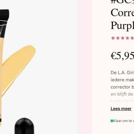
Corre
Purp
€5,9
De L.A. Gi
iedere mak
corrector 
en blijft d
trekt niet 
donkere kr
Lees meer
ingebouwde
Klaar om te
eenvoudig.
specifieke