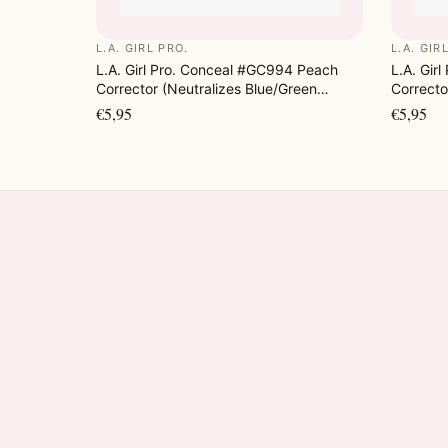
L.A. GIRL PRO.
L.A. GIR
L.A. Girl Pro. Conceal #GC994 Peach
L.A. Gir
Corrector (Neutralizes Blue/Green
Correcto
Tones)
€5,95
€5,95