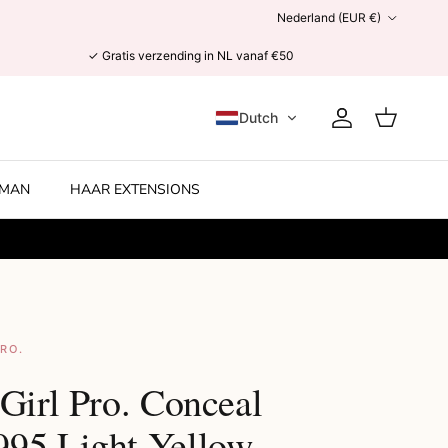
Land/Regio
Nederland (EUR €)
✓ Gratis verzending in NL vanaf €50
Dutch
Account
Winkelwage
MAN
HAAR EXTENSIONS
PRO.
Girl Pro. Conceal
95 Light Yellow