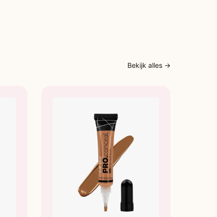
k: Neutraliseert donkere vlekken bij lichte huidtinten
ange: Neutraliseert donkere vlekken bij medium tot
idtinten
 Neutraliseert donkere vlekken bij donkere
en
Bekijk alles →
te: Verheldert en neutraliseert elke Pro Conceal-tint
eutraliseert warme ondertonen
ruiken:
n: Breng aan op plekken die extra dekking nodig
n blend met een kwast of je vinger.
ten: Kies een tint 1-2 tinten lichter dan je foundation
 aan op de hoge punten van je gezicht. Blend met
e-upspons of kwast.
n: Gebruik een tint 1-2 tinten donkerder dan je
on en breng aan langs de contouren van je gezicht.
ed voor een natuurlijke finish.