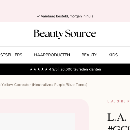
✓ Vandaag besteld, morgen in huis
ESTSELLERS
HAARPRODUCTEN
BEAUTY
KIDS
★★★★★ 4.9/5 | 20.000 tevreden klanten
t Yellow Corrector (Neutralizes Purple/Blue Tones)
L.A. GIRL 
L.A. 
#GC9