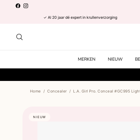
Ga naar inhoud
Facebook
Instagram
✓ Al 20 jaar dé expert in krullenverzorging
Zoeken
MERKEN
NIEUW
B
Home
/
Concealer
/
L.A. Girl Pro. Conceal #GC995 Ligh
NIEUW