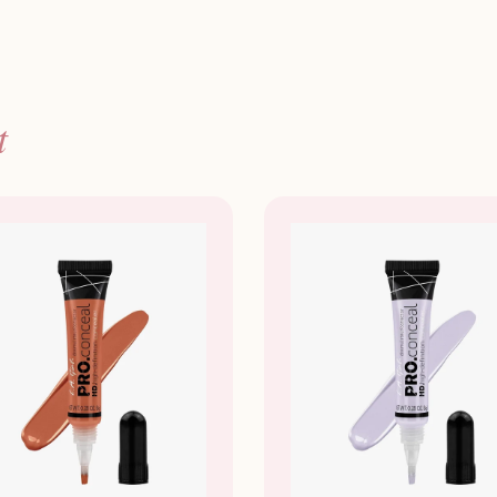
Cool Pin
Peach/Or
diepe hu
Reddish:
t
huidtint
Flat Whi
Blue: N
Hoe te geb
Conceale
hebben e
Highligh
en breng
een mak
Contoure
foundati
Blend go