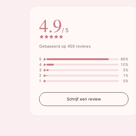
4.9
/ 5
Gebaseerd op 459 reviews
5
86%
4
10%
3
3%
2
1%
1
0%
Schrijf een review