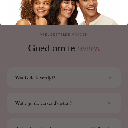
VEELGESTELDE VRAGEN
weten
Goed om te
Wat is de levertijd?
Wat zijn de verzendkosten?