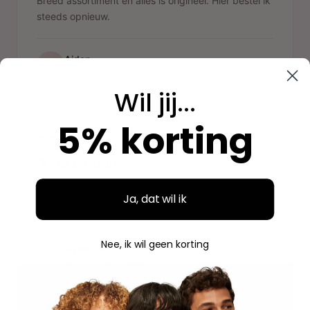
Breed assortiment en alles is origineel. Hier bestel ik
steeds opnieuw.
Aidan
A
Geverifieerde aankoop
Wil jij...
"
5% korting
"Fijne ervaring"
Duidelijke website, makkelijk bestellen en mooie
Ja, dat wil ik
verpakking. Volgende keer weer.
Nee, ik wil geen korting
Savannah
S
Geverifieerde aankoop