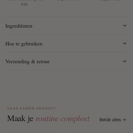
Hoe te gebruiken:
€50
Breng een kleine hoeveelheid aan op droog of nat haar.
Werk door het haar en style zoals gewenst. Vermijd
Ingrediënten
contact met de ogen.
Hoe te gebruiken
Verzending & retour
VAAK SAMEN GEKOCHT
Maak je
routine compleet
Bekijk alles →