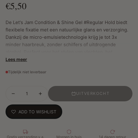
€5,50
De Let's Jam Condition & Shine Gel #Regular Hold biedt
flexibele fixatie met een natuurlijke glans en verzorging.
Dankzij de micro-emulsietechnologie krijg je tot 3x
minder haarbreuk, zonder schilfers of uitdrogende
alcohol. Perfect voor het stylen van vlechten, het
controleren van pluis en het definiëren van edges, zonder
Lees meer
wax of plakkerig gevoel.
Tijdelijk niet leverbaar
Belangrijkste kenmerken:
UITVERKOCHT
Regelmatige hold voor flexibele styling
Micro-emulsietechnologie voor glans en verzorging
Tot 3x minder haarbreuk
ADD TO WISHLIST
Geen wax, geen schilfers, geen uitdrogende alcohol
Geschikt voor alle getextureerde haartypes
Gratis verzending v.a.
Morgen in huis
14 dagen retour