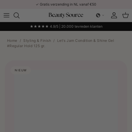
Ga naar inhoud
✓ Gratis verzending in NL vanaf €50
Account
Win
★★★★★ 4.9/5 | 20.000 tevreden klanten
Home
/
Styling & Finish
/
Let's Jam Condition & Shine Gel
#Regular Hold 125 gr.
NIEUW