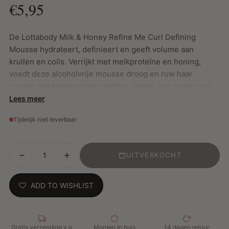
€5,95
De Lottabody Milk & Honey Refine Me Curl Defining
Mousse hydrateert, definieert en geeft volume aan
krullen en coils. Verrijkt met melkproteïne en honing,
voedt deze alcoholvrije mousse droog en ruw haar
zonder plakkerigheid of schilfers. Ideaal voor twist-outs,
flexi rod-sets en wash & go’s.
Lees meer
Tijdelijk niet leverbaar
Belangrijkste Kenmerken:
Medium hold – Zorgt voor zachte, natuurlijke
UITVERKOCHT
kruldefinitie
Hydraterend & pluisvrij – Voedt droog haar en
ADD TO WISHLIST
voorkomt pluis
Voegt volume & glans toe – Geeft het haar een
gezonde uitstraling
Veelzijdig in gebruik – Perfect voor twist-outs, roller
Gratis verzending v.a.
Morgen in huis
14 dagen retour