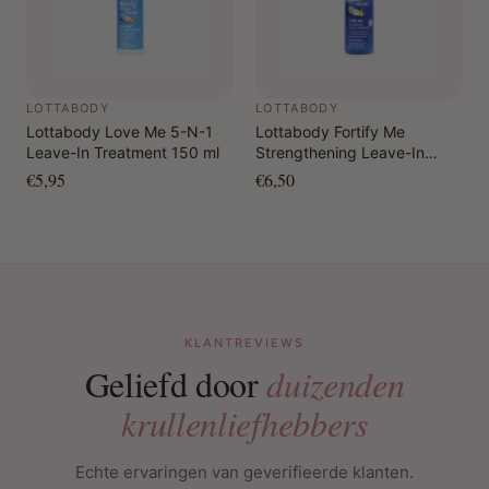
LOTTABODY
LOTTABODY
Lottabody Love Me 5-N-1
Lottabody Fortify Me
Leave-In Treatment 150 ml
Strengthening Leave-In
Conditioner 236 ml
€5,95
€6,50
KLANTREVIEWS
Geliefd door
duizenden
krullenliefhebbers
Echte ervaringen van geverifieerde klanten.