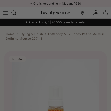
Ga naar inhoud
✓ Gratis verzending in NL vanaf €50
Account
Win
★★★★★ 4.9/5 | 20.000 tevreden klanten
Home
/
Styling & Finish
/
Lottabody Milk Honey Refine Me Curl
Defining Mousse 207 ml
NIEUW