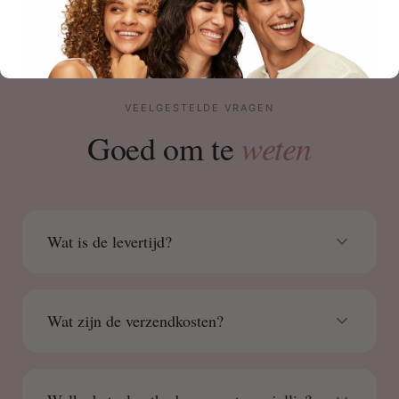
VEELGESTELDE VRAGEN
weten
Goed om te
Wat is de levertijd?
Wat zijn de verzendkosten?