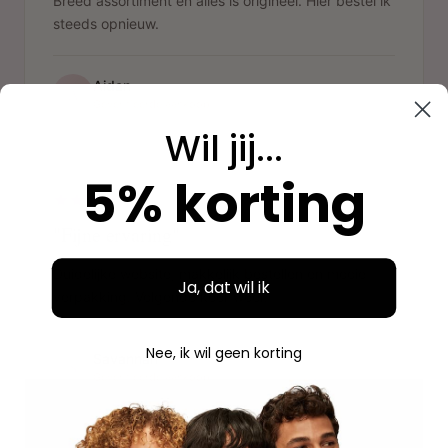
Breed assortiment en alles is origineel. Hier bestel ik
steeds opnieuw.
Aidan
A
Geverifieerde aankoop
Wil jij...
"
5% korting
"Fijne ervaring"
Duidelijke website, makkelijk bestellen en mooie
Ja, dat wil ik
verpakking. Volgende keer weer.
Nee, ik wil geen korting
Savannah
S
Geverifieerde aankoop