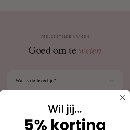
VEELGESTELDE VRAGEN
weten
Goed om te
Wat is de levertijd?
Wil jij...
Wat zijn de verzendkosten?
5% korting