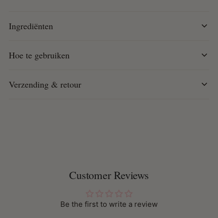
tot punt. Style met warmte of laat aan de lucht drogen.
Voor opfrissen: maak het haar vochtig met water en
Ingrediënten
breng opnieuw aan. Style naar wens.
Hoe te gebruiken
Verzending & retour
Customer Reviews
Be the first to write a review