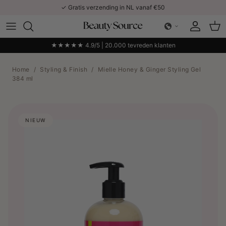
Ga naar inhoud
✓ Gratis verzending in NL vanaf €50
Account
Win
★★★★★ 4.9/5 | 20.000 tevreden klanten
Home
/
Styling & Finish
/
Mielle Honey & Ginger Styling Gel
384 ml
NIEUW