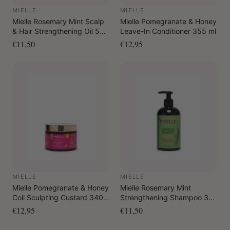
MIELLE
MIELLE
Mielle Rosemary Mint Scalp
Mielle Pomegranate & Honey
& Hair Strengthening Oil 59
Leave-In Conditioner 355 ml
ml
€11,50
€12,95
MIELLE
MIELLE
Mielle Pomegranate & Honey
Mielle Rosemary Mint
Coil Sculpting Custard 340
Strengthening Shampoo 355
gr.
ml
€12,95
€11,50