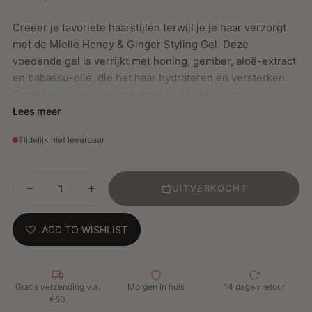
Creëer je favoriete haarstijlen terwijl je je haar verzorgt
met de Mielle Honey & Ginger Styling Gel. Deze
voedende gel is verrijkt met honing, gember, aloë-extract
en babassu-olie, die het haar hydrateren en versterken.
Geniet van gedefinieerde krullen, gladde edges en
minder pluis, zonder plakkerige resten of schadelijke
Lees meer
chemicaliën.
Tijdelijk niet leverbaar
Belangrijkste Kenmerken:
UITVERKOCHT
Voedt en hydrateert het haar
Geschikt voor zowel vers gewassen haar als het
ADD TO WISHLIST
opfrissen van krullen op dag twee of drie
Geen plakkerige opbouw of kunstmatige toevoegingen
Hoe te gebruiken:
Gratis verzending v.a.
Morgen in huis
14 dagen retour
€50
Breng royaal aan op schoon, vochtig haar van wortel