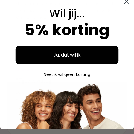
Heb altijd de producten kunnen vinden die ik zocht.
Wil jij...
Breed assortiment en alles is origineel. Hier bestel ik
steeds opnieuw.
5% korting
Aidan
A
Geverifieerde aankoop
Ja, dat wil ik
"
Nee, ik wil geen korting
"Fijne ervaring"
Duidelijke website, makkelijk bestellen en mooie
verpakking. Volgende keer weer.
Savannah
S
Geverifieerde aankoop