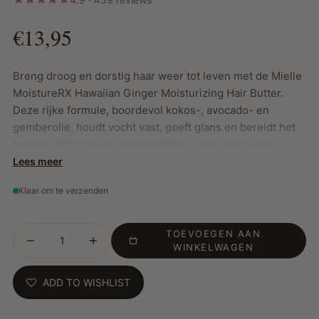
€13,95
Breng droog en dorstig haar weer tot leven met de Mielle
MoistureRX Hawaiian Ginger Moisturizing Hair Butter.
Deze rijke formule, boordevol kokos-, avocado- en
gemberolie, houdt vocht vast, geeft glans en bereidt het
haar perfect voor op diverse stijlen zoals twist-outs,
braid-outs en bantu knots. Geschikt voor zowel nat als
Lees meer
droog haar.
Klaar om te verzenden
Belangrijkste Kenmerken:
TOEVOEGEN AAN
WINKELWAGEN
Sluit vocht in voor langdurige hydratatie
Versterkt de natuurlijke glans
ADD TO WISHLIST
Werkt op zowel vochtig als droog haar
Hoe te gebruiken:
Breng aan op secties van vochtig of