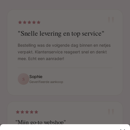
"
"Snelle levering en top service"
Bestelling was de volgende dag binnen en netjes
verpakt. Klantenservice reageert snel en denkt
mee. Echt een aanrader!
Sophie
S
Geverifieerde aankoop
"
"Mijn go-to webshop"