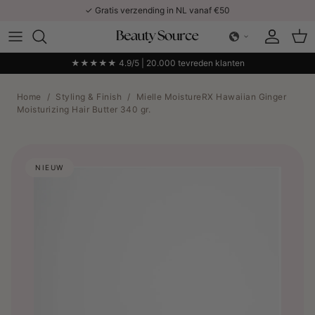
Ga naar inhoud
✓ Gratis verzending in NL vanaf €50
Account
Win
★★★★★ 4.9/5 | 20.000 tevreden klanten
Home
/
Styling & Finish
/
Mielle MoistureRX Hawaiian Ginger
Moisturizing Hair Butter 340 gr.
NIEUW