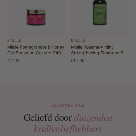
MIELLE
MIELLE
Mielle Pomegranate & Honey
Mielle Rosemary Mint
Coil Sculpting Custard 340
Strengthening Shampoo 355
gr.
ml
€12,95
€11,50
KLANTREVIEWS
Geliefd door
duizenden
krullenliefhebbers