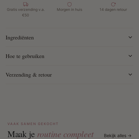
droog haar. Kam door met de vingers of een kam om
Gratis verzending v.a.
Morgen in huis
14 dagen retour
gelijkmatig te verdelen. Vlecht of twist en laat aan de lucht
€50
drogen of gebruik een droogkap. Style naar wens.
Ingrediënten
Hoe te gebruiken
Verzending & retour
VAAK SAMEN GEKOCHT
Maak je
routine compleet
Bekijk alles →