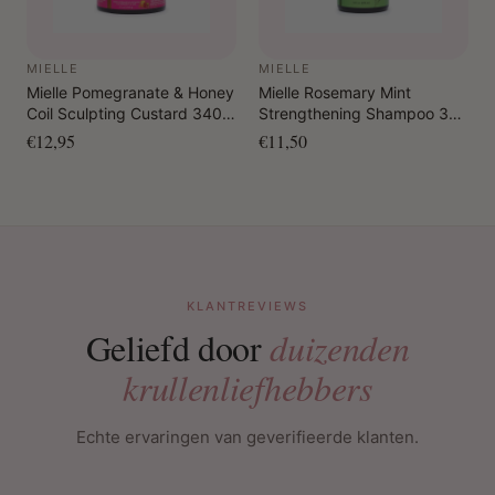
MIELLE
MIELLE
Mielle Pomegranate & Honey
Mielle Rosemary Mint
Coil Sculpting Custard 340
Strengthening Shampoo 355
gr.
ml
€12,95
€11,50
KLANTREVIEWS
Geliefd door
duizenden
krullenliefhebbers
Echte ervaringen van geverifieerde klanten.