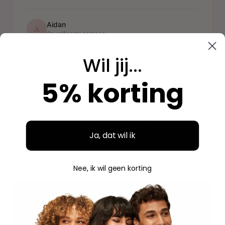
Aidan
A
Geverifieerde aankoop
Wil jij...
"
5% korting
"Fijne ervaring"
Duidelijke website, makkelijk bestellen en mooie
verpakking. Volgende keer weer.
Ja, dat wil ik
Savannah
S
Nee, ik wil geen korting
Geverifieerde aankoop