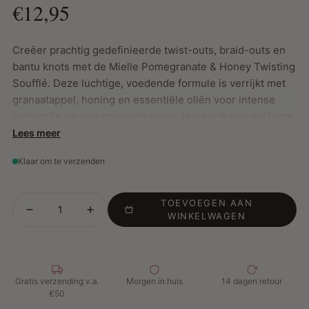
€12,95
Creëer prachtig gedefinieerde twist-outs, braid-outs en
bantu knots met de Mielle Pomegranate & Honey Twisting
Soufflé. Deze luchtige, voedende formule is verrijkt met
granaatappel, honing en essentiële oliën voor intense
hydratatie en een stralende glans. Het biedt een perfecte
balans tussen verzorging en definitie, speciaal ontworpen
Lees meer
voor type 4 haar.
Klaar om te verzenden
Belangrijkste Kenmerken:
TOEVOEGEN AAN
WINKELWAGEN
Lichte formule speciaal voor type 4 haar
Voedt, beschermt en geeft semi-diepe definitie
Ruikt heerlijk en voelt geweldig aan
Gratis verzending v.a.
Morgen in huis
14 dagen retour
Hoe te gebruiken:
Breng de Twisting Soufflé aan op
€50
secties van vochtig of droog haar. Kam het product