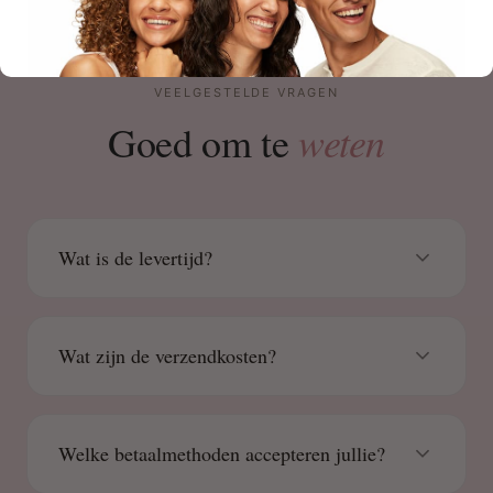
VEELGESTELDE VRAGEN
weten
Goed om te
Wat is de levertijd?
Wat zijn de verzendkosten?
Welke betaalmethoden accepteren jullie?