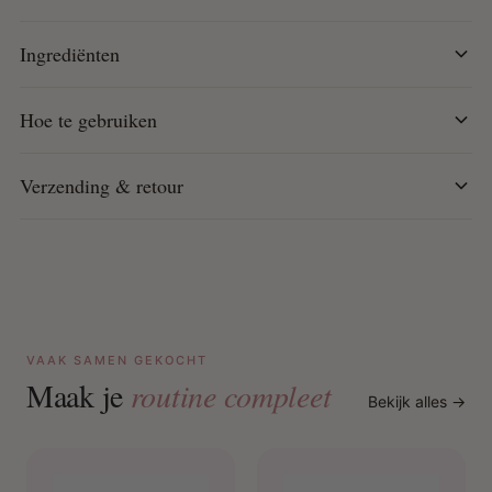
gelijkmatig door met je vingers voordat je twist of vlecht.
Laat het haar aan de lucht drogen of gebruik een
Ingrediënten
droogkap voor snellere resultaten.
Hoe te gebruiken
Verzending & retour
VAAK SAMEN GEKOCHT
Maak je
routine compleet
Bekijk alles →