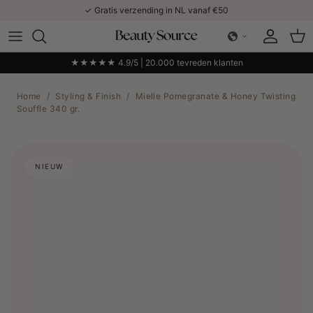
Ga naar inhoud
✓ Gratis verzending in NL vanaf €50
Account
Win
★★★★★ 4.9/5 | 20.000 tevreden klanten
Home
/
Styling & Finish
/
Mielle Pomegranate & Honey Twisting
Souffle 340 gr.
NIEUW