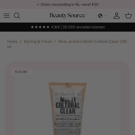
Ga naar inhoud
✓ Gratis verzending in NL vanaf €50
Account
Win
★★★★★ 4.9/5 | 20.000 tevreden klanten
Home
/
Styling & Finish
/
Miss Jessie's Multi Cultural Clear 250
ml
NIEUW