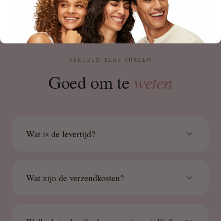
VEELGESTELDE VRAGEN
weten
Goed om te
Wat is de levertijd?
Wat zijn de verzendkosten?