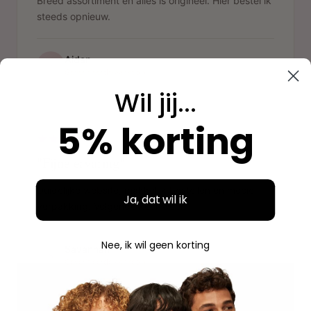
Breed assortiment en alles is origineel. Hier bestel ik
steeds opnieuw.
Aidan
A
Geverifieerde aankoop
Wil jij...
"
5% korting
"Fijne ervaring"
Duidelijke website, makkelijk bestellen en mooie
Ja, dat wil ik
verpakking. Volgende keer weer.
Nee, ik wil geen korting
Savannah
S
Geverifieerde aankoop