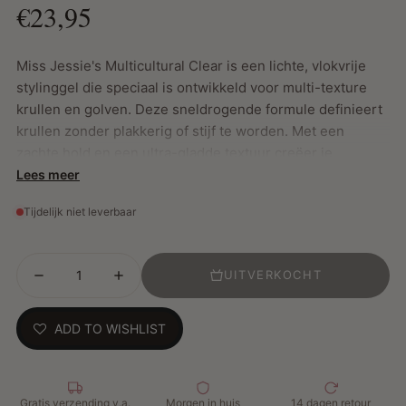
€23,95
Miss Jessie's Multicultural Clear is een lichte, vlokvrije
stylinggel die speciaal is ontwikkeld voor multi-texture
krullen en golven. Deze sneldrogende formule definieert
krullen zonder plakkerig of stijf te worden. Met een
zachte hold en een ultra-gladde textuur creëer je
moeiteloos glanzende, pluisvrije lokken met een
Lees meer
natuurlijke uitstraling.
Tijdelijk niet leverbaar
Belangrijkste Kenmerken:
UITVERKOCHT
Lichte, zachte hold zonder crunch
Definieert krullen en golven zonder te verzwaren
ADD TO WISHLIST
Sneldrogende, niet-plakkerige formule
Geeft glans en bestrijdt pluis
Geschikt voor Wash & Go, multi-texture haar en
dagelijks gebruik
Gratis verzending v.a.
Morgen in huis
14 dagen retour