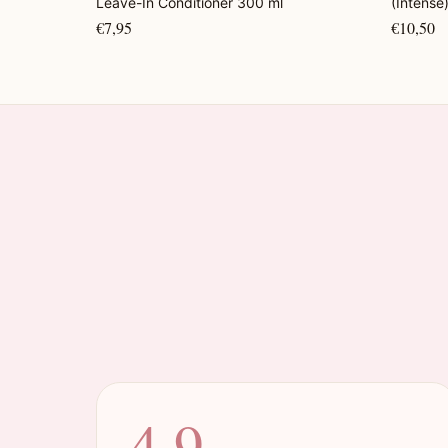
Leave-In Conditioner 300 ml
(Intense
€7,95
€10,50
4.9