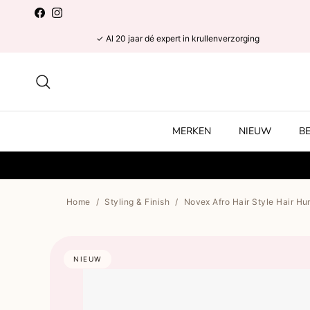
Ga naar inhoud
Facebook
Instagram
✓ Al 20 jaar dé expert in krullenverzorging
Zoeken
MERKEN
NIEUW
B
Home
/
Styling & Finish
/
Novex Afro Hair Style Hair Hu
NIEUW