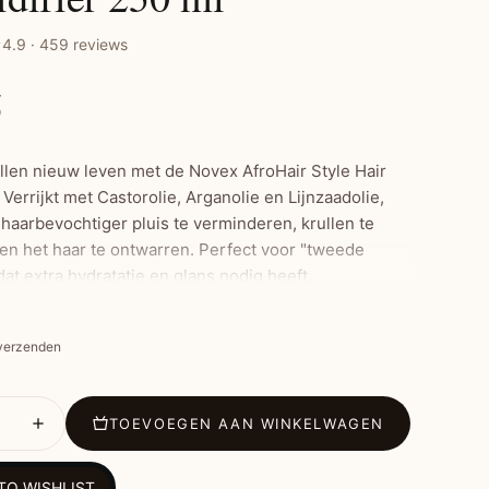
4.9 · 459 reviews
5
ullen nieuw leven met de Novex AfroHair Style Hair
 Verrijkt met Castorolie, Arganolie en Lijnzaadolie,
 haarbevochtiger pluis te verminderen, krullen te
 en het haar te ontwarren. Perfect voor "tweede
at extra hydratatie en glans nodig heeft.
 verzenden
ste Kenmerken:
ge hydratatie en glans
rt pluis en definieert krullen
TOEVOEGEN AAN WINKELWAGEN
en verzacht het haar
oezend en droog haar
TO WISHLIST