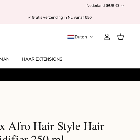
Land/Regio
Nederland (EUR €)
✓ Gratis verzending in NL vanaf €50
Dutch
Account
Winkelwage
MAN
HAAR EXTENSIONS
x Afro Hair Style Hair
difier 250 ml