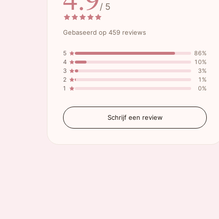
/ 5
Gebaseerd op 459 reviews
5
86%
4
10%
3
3%
2
1%
1
0%
Schrijf een review