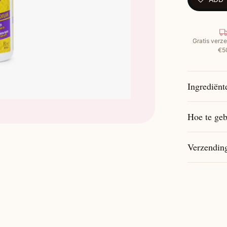
Vegan &
Hoe te geb
Gratis verze
Op dro
€5
Niet u
Gebrui
definit
Ingrediënt
Hoe te geb
Verzendin