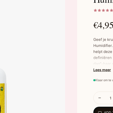
€4,9
Geef je kr
Humidifier.
helpt deze
definiëren
dag"-haar d
Lees meer
Klaar om te
Belangrijk
Langduri
Verminde
Ontwart 
Voor kr
ADD 