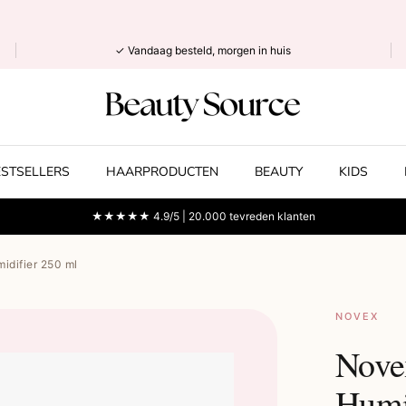
✓ Vandaag besteld, morgen in huis
ESTSELLERS
HAARPRODUCTEN
BEAUTY
KIDS
★★★★★ 4.9/5 | 20.000 tevreden klanten
midifier 250 ml
NOVEX
Nove
Humi