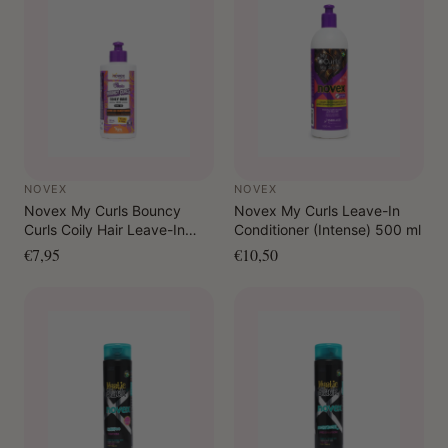
NOVEX
NOVEX
Novex My Curls Bouncy
Novex My Curls Leave-In
Curls Coily Hair Leave-In
Conditioner (Intense) 500 ml
Conditioner 300 ml
€7,95
€10,50