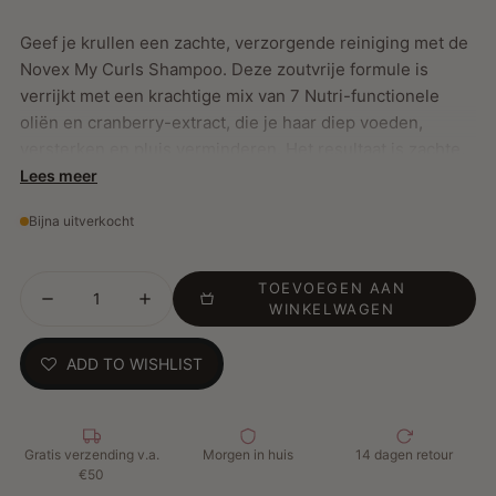
Geef je krullen een zachte, verzorgende reiniging met de
Novex My Curls Shampoo. Deze zoutvrije formule is
verrijkt met een krachtige mix van 7 Nutri-functionele
oliën en cranberry-extract, die je haar diep voeden,
versterken en pluis verminderen. Het resultaat is zachte,
glanzende en perfect gedefinieerde krullen.
Lees meer
Bijna uitverkocht
Belangrijkste Kenmerken:
TOEVOEGEN AAN
Milde reiniging zonder krulbeschadiging
WINKELWAGEN
Hydrateert en voedt intensief
Vermindert pluis en verbetert kruldefinitie
ADD TO WISHLIST
Verrijkt met 7 Nutri-functionele oliën: Olijfolie,
Arganolie, Ojonolie, Monoïolie, Kokosolie, Shea Butter,
Moringa-olie
Infused met cranberry-extract voor extra voeding
Gratis verzending v.a.
Morgen in huis
14 dagen retour
€50
Proteïnevrij