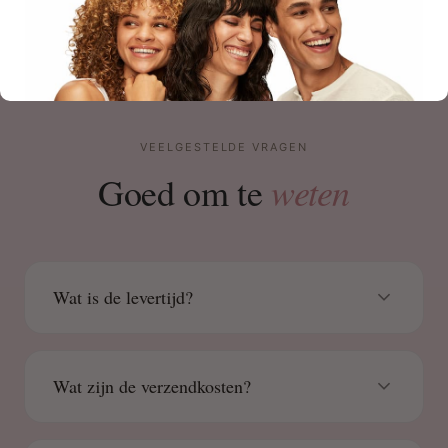
VEELGESTELDE VRAGEN
weten
Goed om te
Wat is de levertijd?
Wat zijn de verzendkosten?