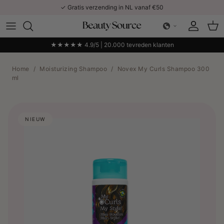
Ga naar inhoud
✓ Gratis verzending in NL vanaf €50
Account
Win
★★★★★ 4.9/5 | 20.000 tevreden klanten
Home
/
Moisturizing Shampoo
/
Novex My Curls Shampoo 300
ml
NIEUW