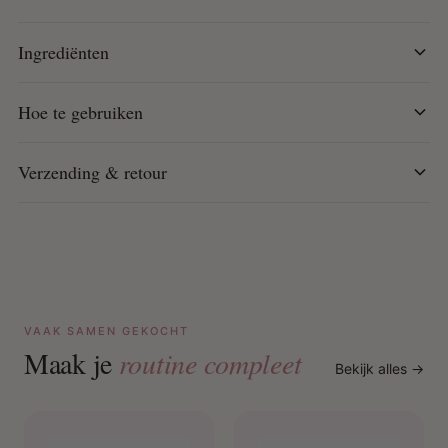
Hoe te gebruiken:
Ingrediënten
Breng de shampoo aan op vochtig haar en masseer
zachtjes in.
Spoel grondig uit en herhaal indien nodig voor een
Hoe te gebruiken
optimale reiniging.
Verzending & retour
VAAK SAMEN GEKOCHT
Maak je
routine compleet
Bekijk alles →