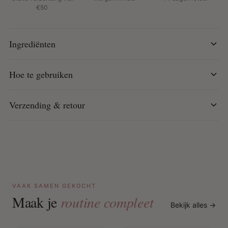
Hoe te gebruiken:
€50
Breng aan op vochtig of droog haar.
Verdeel gelijkmatig over de haarlengtes.
Ingrediënten
Spoel niet uit en style zoals gewenst.
Hoe te gebruiken
Verzending & retour
VAAK SAMEN GEKOCHT
Maak je
routine compleet
Bekijk alles →