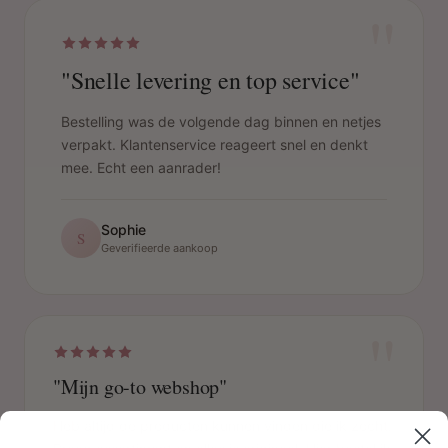
"
"Snelle levering en top service"
Bestelling was de volgende dag binnen en netjes
verpakt. Klantenservice reageert snel en denkt
mee. Echt een aanrader!
Sophie
S
Geverifieerde aankoop
"
"Mijn go-to webshop"
Heb altijd de producten kunnen vinden die ik zocht.