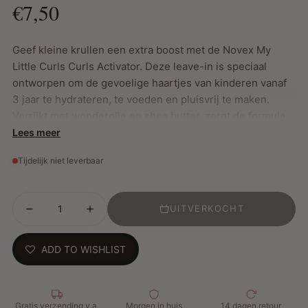
€7,50
Geef kleine krullen een extra boost met de Novex My
Little Curls Curls Activator. Deze leave-in is speciaal
ontworpen om de gevoelige haartjes van kinderen vanaf
3 jaar te hydrateren, te voeden en pluisvrij te maken.
Verrijkt met wonderolie en shea butter, zorgt de formule
voor langdurig gedefinieerde, zachte en glanzende
Lees meer
krullen.
Tijdelijk niet leverbaar
Belangrijkste Kenmerken:
UITVERKOCHT
Activeert en definieert krullen
Langdurige krulboost
ADD TO WISHLIST
Hydrateert en geeft een stralende glans
Verrijkt met wonderolie en shea butter
Vrij van parabenen, siliconen, sulfaten en petrolatum
Gratis verzending v.a.
Morgen in huis
14 dagen retour