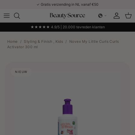
Ga naar inhoud
✓ Gratis verzending in NL vanaf €50
Account
Win
★★★★★ 4.9/5 | 20.000 tevreden klanten
Home
/
Styling & Finish , Kids
/
Novex My Little Curls Curls
Activator 300 ml
NIEUW