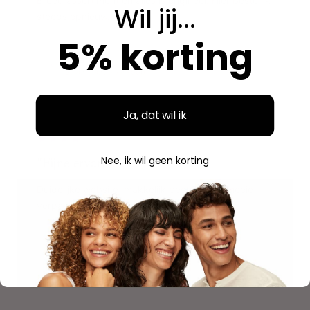
Breed assortiment en alles is origineel. Hier bestel ik
Wil jij...
steeds opnieuw.
5% korting
Aidan
A
Geverifieerde aankoop
Ja, dat wil ik
"
"Fijne ervaring"
Nee, ik wil geen korting
Duidelijke website, makkelijk bestellen en mooie
verpakking. Volgende keer weer.
Savannah
S
Geverifieerde aankoop