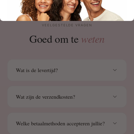
VEELGESTELDE VRAGEN
weten
Goed om te
Wat is de levertijd?
Wat zijn de verzendkosten?
Welke betaalmethoden accepteren jullie?