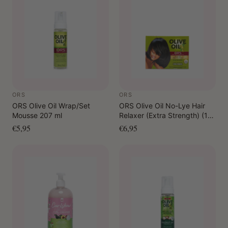
ORS
ORS
ORS Olive Oil Wrap/Set
ORS Olive Oil No-Lye Hair
Mousse 207 ml
Relaxer (Extra Strength) (1
Complete Application)
€5,95
€6,95