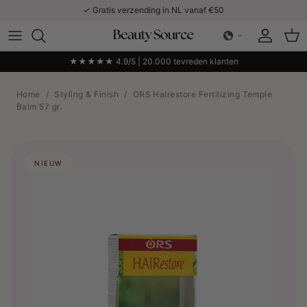
Ga naar inhoud
✓ Gratis verzending in NL vanaf €50
Account
Win
★★★★★ 4.9/5 | 20.000 tevreden klanten
Home
/
Styling & Finish
/
ORS Hairestore Fertilizing Temple
Balm 57 gr.
NIEUW