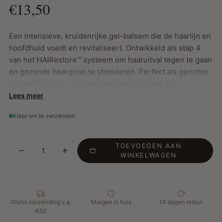
€13,50
Een intensieve, kruidenrijke gel-balsem die de haarlijn en
hoofdhuid voedt en revitaliseert. Ontwikkeld als stap 4
van het HAIRestore™ systeem om haaruitval tegen te gaan
en gezonde haargroei te stimuleren. Perfect als gerichte
behandeling voor dunner wordende randen door
vlechten, extensions of styling. Cruelty-free, sulfaatvrij en
Lees meer
parabenenvrij.
Klaar om te verzenden
Belangrijkste Kenmerken:
TOEVOEGEN AAN
WINKELWAGEN
Voedt en versterkt de haarlijn en dunner wordende
plekken
Bevordert gezonde haargroei en een optimale
hoofdhuidconditie
Gratis verzending v.a.
Morgen in huis
14 dagen retour
Lichtgewicht gel-balsem, ideaal voor relaxed of
€50
thermisch gestyled haar