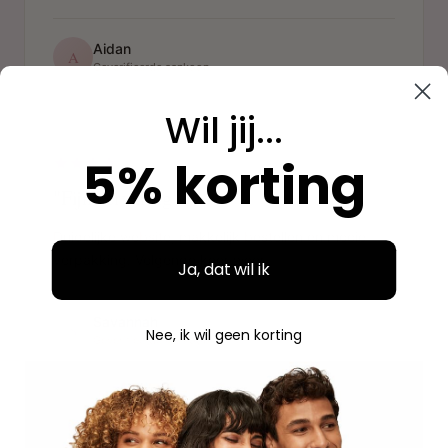
Aidan
A
Geverifieerde aankoop
Wil jij...
"
5% korting
"Fijne ervaring"
Duidelijke website, makkelijk bestellen en mooie
verpakking. Volgende keer weer.
Ja, dat wil ik
Savannah
S
Nee, ik wil geen korting
Geverifieerde aankoop