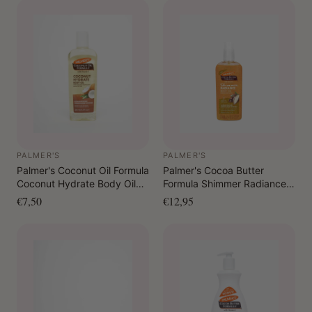
PALMER'S
PALMER'S
Palmer's Coconut Oil Formula
Palmer's Cocoa Butter
Coconut Hydrate Body Oil
Formula Shimmer Radiance
250 ml
Body Oil 150 ml
€7,50
€12,95