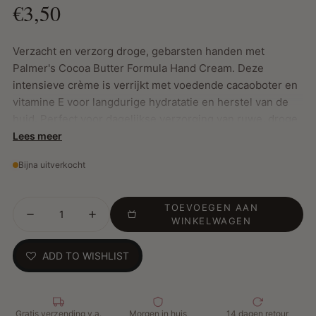
€3,50
Verzacht en verzorg droge, gebarsten handen met
Palmer's Cocoa Butter Formula Hand Cream. Deze
intensieve crème is verrijkt met voedende cacaoboter en
vitamine E voor langdurige hydratatie en herstel van de
huid. Perfect voor dagelijkse verzorging van ruwe, droge
handen.
Lees meer
Bijna uitverkocht
Belangrijkste Kenmerken:
TOEVOEGEN AAN
Intensieve hydratatie met cacaoboter en vitamine E
WINKELWAGEN
Herstelt en verzacht droge, gebarsten handen
Biedt tot 48 uur langdurige hydratatie
ADD TO WISHLIST
Compact formaat, ideaal voor onderweg
Hoe te gebruiken:
Breng aan op schone, droge handen
wanneer nodig.
Gratis verzending v.a.
Morgen in huis
14 dagen retour