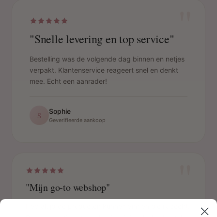
"
"Snelle levering en top service"
Bestelling was de volgende dag binnen en netjes
verpakt. Klantenservice reageert snel en denkt
mee. Echt een aanrader!
Sophie
S
Geverifieerde aankoop
"
"Mijn go-to webshop"
Heb altijd de producten kunnen vinden die ik zocht.