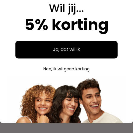
Breed assortiment en alles is origineel. Hier bestel ik
Wil jij...
steeds opnieuw.
5% korting
Aidan
A
Geverifieerde aankoop
Ja, dat wil ik
"
"Fijne ervaring"
Nee, ik wil geen korting
Duidelijke website, makkelijk bestellen en mooie
verpakking. Volgende keer weer.
Savannah
S
Geverifieerde aankoop