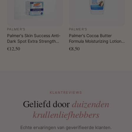
PALMER'S
PALMER'S
Palmer's Skin Success Anti-
Palmer's Cocoa Butter
Dark Spot Extra Strength
Formula Moisturizing Lotion
Tone Correcting Cream 75
w/pump 500 ml
€12,50
€8,50
gr.
KLANTREVIEWS
Geliefd door
duizenden
krullenliefhebbers
Echte ervaringen van geverifieerde klanten.