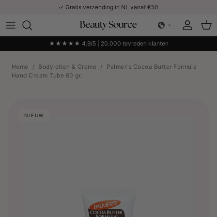
Ga naar inhoud
✓ Gratis verzending in NL vanaf €50
Account
Win
★★★★★ 4.9/5 | 20.000 tevreden klanten
Home
/
Bodylotion & Creme
/
Palmer's Cocoa Butter Formula
Hand Cream Tube 60 gr.
NIEUW