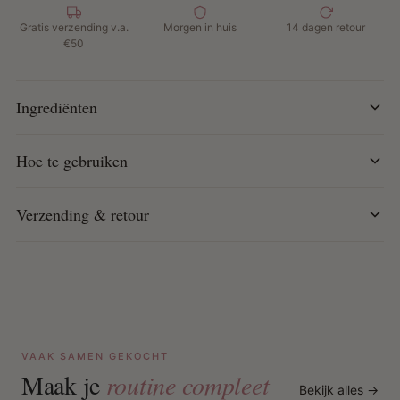
Geschikt voor veganisten
98% van de vrouwen zag verbetering in huidelasticiteit
Gratis verzending v.a.
Morgen in huis
14 dagen retour
€50
Hoe te gebruiken:
Masseer zachtjes in op de buik om de huid zacht en
Ingrediënten
soepel te houden.
Gebruik als onderdeel van Palmer's Stretch Mark
Hoe te gebruiken
Care-regime voor optimale resultaten.
Verzending & retour
VAAK SAMEN GEKOCHT
Maak je
routine compleet
Bekijk alles →