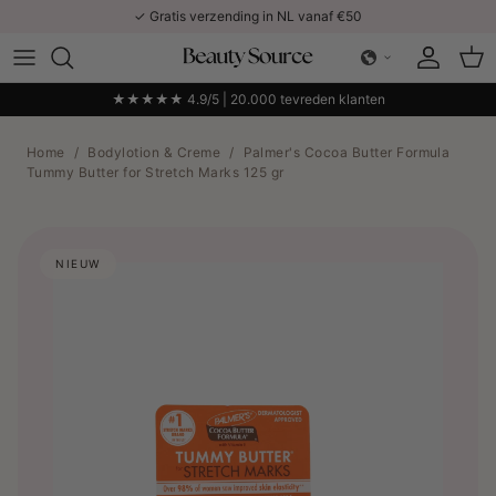
Ga naar inhoud
✓ Gratis verzending in NL vanaf €50
Account
Win
★★★★★ 4.9/5 | 20.000 tevreden klanten
Home
/
Bodylotion & Creme
/
Palmer's Cocoa Butter Formula
Tummy Butter for Stretch Marks 125 gr
NIEUW