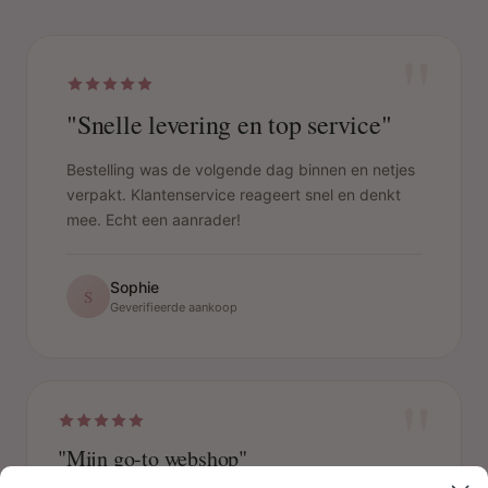
"
"Snelle levering en top service"
Bestelling was de volgende dag binnen en netjes
verpakt. Klantenservice reageert snel en denkt
mee. Echt een aanrader!
Sophie
S
Geverifieerde aankoop
"
"Mijn go-to webshop"