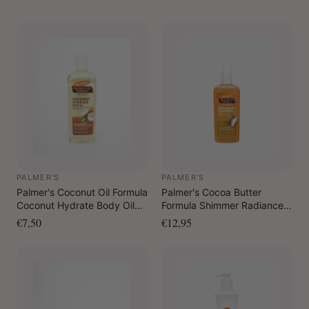
PALMER'S
PALMER'S
Palmer's Coconut Oil Formula
Palmer's Cocoa Butter
Coconut Hydrate Body Oil
Formula Shimmer Radiance
250 ml
Body Oil 150 ml
€7,50
€12,95