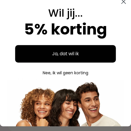
Heb altijd de producten kunnen vinden die ik zocht.
Wil jij...
Breed assortiment en alles is origineel. Hier bestel ik
steeds opnieuw.
5% korting
Aidan
A
Geverifieerde aankoop
Ja, dat wil ik
"
Nee, ik wil geen korting
"Fijne ervaring"
Duidelijke website, makkelijk bestellen en mooie
verpakking. Volgende keer weer.
Savannah
S
Geverifieerde aankoop