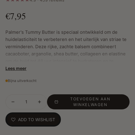
€7,95
Palmer's Tummy Butter is speciaal ontwikkeld om de
huidelasticiteit te verbeteren en het uiterlijk van striae te
verminderen. Deze rijke, zachte balsem combineert
cacaoboter, arganolie, shea butter, collageen en elastine
om de huid tot 48 uur intensief te hydrateren en te
voeden, zodat de huid comfortabel kan meerekken tijdens
Lees meer
en na de zwangerschap of gewichtsverlies.
Bijna uitverkocht
Belangrijkste Kenmerken:
TOEVOEGEN AAN
WINKELWAGEN
Verbetert huidelasticiteit, textuur en toon
Hydrateert en voedt de huid intensief tot 48 uur
ADD TO WISHLIST
Bevat een krachtige mix van natuurlijke ingrediënten,
zoals cacaoboter en arganolie