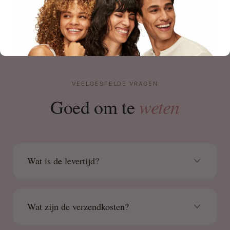
VEELGESTELDE VRAGEN
weten
Goed om te
Wat is de levertijd?
Wat zijn de verzendkosten?