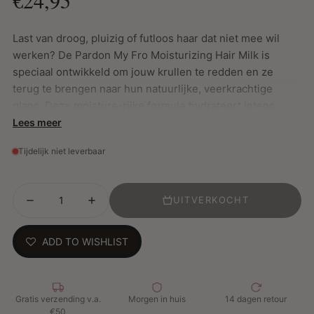
Last van droog, pluizig of futloos haar dat niet mee wil
werken? De Pardon My Fro Moisturizing Hair Milk is
speciaal ontwikkeld om jouw krullen te redden en ze
terug te brengen naar hun natuurlijke, veerkrachtige
glans. Deze moisture-rijke formule hydrateert intens,
herstelt droge lokken en laat je krullen weer tot leven
Lees meer
komen — zacht, gedefinieerd en pluisvrij, zonder zwaar
Tijdelijk niet leverbaar
aan te voelen.
UITVERKOCHT
Perfect voor dagelijks gebruik en ideaal voor elk krultype
dat extra hydratatie en definitie nodig heeft.
ADD TO WISHLIST
Belangrijkste kenmerken:
Castorolie bevordert haargroei, sluit vocht in en geeft
een prachtige glans
Gratis verzending v.a.
Morgen in huis
14 dagen retour
Jojoba-olie voedt en versterkt het haar, vermindert
€50