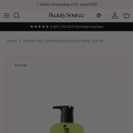
Ga naar inhoud
✓ Gratis verzending in NL vanaf €50
Account
Win
★★★★★ 4.9/5 | 20.000 tevreden klanten
Home
/
Pardon My Fro Moisturizing Hair Milk 355 ml
NIEUW