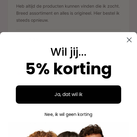
Heb altijd de producten kunnen vinden die ik zocht.
Breed assortiment en alles is origineel. Hier bestel ik
steeds opnieuw.
Aidan
A
Geverifieerde aankoop
Wil jij...
5% korting
"
"Fijne ervaring"
Ja, dat wil ik
Duidelijke website, makkelijk bestellen en mooie
verpakking. Volgende keer weer.
Nee, ik wil geen korting
Savannah
S
Geverifieerde aankoop