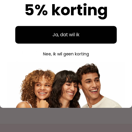
5% korting
Aidan
A
Geverifieerde aankoop
"
Ja, dat wil ik
"Fijne ervaring"
Nee, ik wil geen korting
Duidelijke website, makkelijk bestellen en mooie
verpakking. Volgende keer weer.
Savannah
S
Geverifieerde aankoop