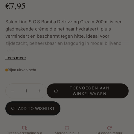
€7,95
Salon Line S.O.S Bomba Defrizzing Cream 200ml is een
gladmakende crème die het haar hydrateert, pluis
vermindert en beschermt tegen hitte. Ideaal voor
zijdezacht, beheersbaar en langdurig in model blijvend
haar.
Lees meer
Bijna uitverkocht
Belangrijkste Kenmerken:
Ontkrullend effect: Controleert kroes en pluis voor
glad, zacht en makkelijk te stylen haar.
TOEVOEGEN AAN
WINKELWAGEN
Hydratatie: Verrijkt met voedende ingrediënten die het
haar soepel en gehydrateerd houden.
ADD TO WISHLIST
Hittebescherming: Beschermt tegen beschadiging door
stylingtools zoals föhns en stijltangen.
Langdurig resultaat: Houdt het haar de hele dag glad en
in model zonder opnieuw te hoeven stylen.
Gratis verzending v.a.
Morgen in huis
14 dagen retour