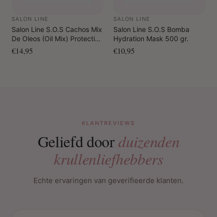
SALON LINE
SALON LINE
Salon Line S.O.S Cachos Mix
Salon Line S.O.S Bomba
De Oleos (Oil Mix) Protective
Hydration Mask 500 gr.
Oil 100 ml
€14,95
€10,95
KLANTREVIEWS
Geliefd door
duizenden
krullenliefhebbers
Echte ervaringen van geverifieerde klanten.