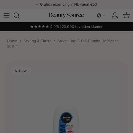
Ga naar inhoud
✓ Gratis verzending in NL vanaf €50
Account
Win
★★★★★ 4.9/5 | 20.000 tevreden klanten
Home
/
Styling & Finish
/
Salon Line S.O.S Bomba Defrizzer
200 ml
NIEUW