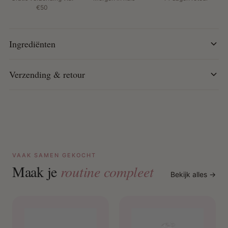
Makkelijk in gebruik: Eenvoudig aan te brengen op
€50
droog of vochtig haar, geschikt voor dagelijks gebruik.
Ingrediënten
Verzending & retour
VAAK SAMEN GEKOCHT
Maak je
routine compleet
Bekijk alles →