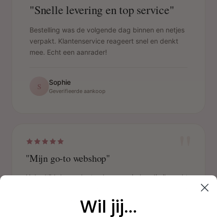
"Snelle levering en top service"
Bestelling was de volgende dag binnen en netjes
verpakt. Klantenservice reageert snel en denkt
mee. Echt een aanrader!
Sophie
S
Geverifieerde aankoop
"
"Mijn go-to webshop"
Heb altijd de producten kunnen vinden die ik zocht.
Breed assortiment en alles is origineel. Hier bestel ik
Wil jij...
steeds opnieuw.