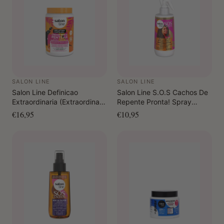
SALON LINE
SALON LINE
Salon Line Definicao
Salon Line S.O.S Cachos De
Extraordinaria (Extraordinary
Repente Pronta! Spray
Definition) Hair Jelly +
Combing Cream 300 ml
€16,95
€10,95
Combing Cream 1 KG