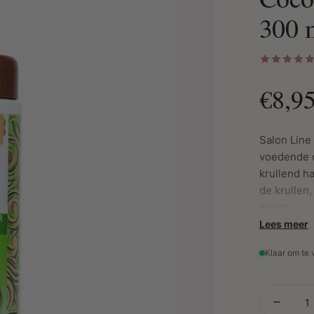
300 
€8,9
Salon Line
voedende c
krullend ha
de krullen,
wordt.
Lees meer
Klaar om te
Belangrijk
Intense 
diep, wa