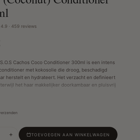
ml
4.9 · 459 reviews
5
 S.O.S Cachos Coco Conditioner 300ml is een intens
onditioner met kokosolie die droog, beschadigd
ar herstelt en hydrateert. Het verzacht en definieert
 terwijl het haar makkelijker doorkambaar en pluisvrij
 verzenden
ste Kenmerken:
hydratatie: Kokosolie voedt en hydrateert het haar
ardoor droge krullen weer zacht en soepel worden.
TOEVOEGEN AAN WINKELWAGEN