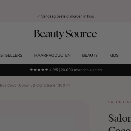
✓ Vandaag besteld, morgen in huis
ESTSELLERS
HAARPRODUCTEN
BEAUTY
KIDS
★★★★★ 4.9/5 | 20.000 tevreden klanten
chos Coco (Coconut) Conditioner 300 ml
SALON LIN
Salo
Coco