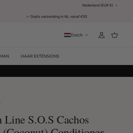
Land/Regio
Nederland (EUR €)
✓ Gratis verzending in NL vanaf €50
Dutch
Account
Winkelwage
MAN
HAAR EXTENSIONS
E
n Line S.O.S Cachos
 (Coconut) Conditioner