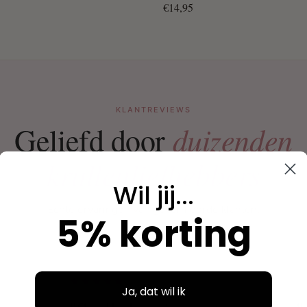
€14,95
KLANTREVIEWS
duizenden
Geliefd door
krullenliefhebbers
Wil jij...
Echte ervaringen van geverifieerde klanten.
5% korting
Ja, dat wil ik