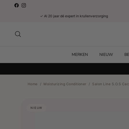
Ga naar inhoud
Facebook
Instagram
✓ Al 20 jaar dé expert in krullenverzorging
Zoeken
MERKEN
NIEUW
B
Home
/
Moisturizing Conditioner
/
Salon Line S.O.S Ca
NIEUW