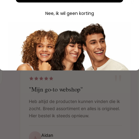
"Snelle levering en top service"
Nee, ik wil geen korting
Bestelling was de volgende dag binnen en netjes ver
mee. Echt een aanrader!
Sophie
S
Geverifieerde aankoop
"
"Mijn go-to webshop"
Heb altijd de producten kunnen vinden die ik
zocht. Breed assortiment en alles is origineel.
Hier bestel ik steeds opnieuw.
Aidan
A