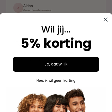
Aidan
A
Geverifieerde aankoop
Wil jij...
"
5% korting
"Fijne ervaring"
Duidelijke website, makkelijk bestellen en mooie
verpakking. Volgende keer weer.
Ja, dat wil ik
Savannah
S
Geverifieerde aankoop
Nee, ik wil geen korting