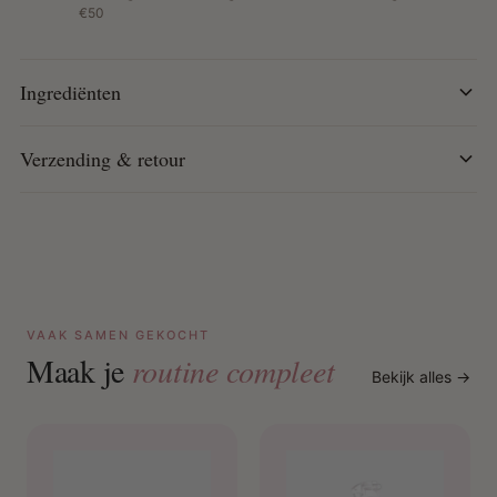
€50
Voeding en versterking: Verrijkt met vitamines en
mineralen die het haar versterken en haarbreuk
verminderen.
Ingrediënten
Stralende glans: Geeft een natuurlijke, gezonde glans
dankzij de voedende werking van honing en kokosolie.
Verzending & retour
Eenvoudig in gebruik: Geschikt voor gebruik op zowel
nat als droog haar, ideaal voor diverse krulstijlen.
VAAK SAMEN GEKOCHT
Maak je
routine compleet
Bekijk alles →