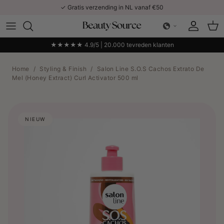
Ga naar inhoud
✓ Gratis verzending in NL vanaf €50
Account
Win
★★★★★ 4.9/5 | 20.000 tevreden klanten
Home
/
Styling & Finish
/
Salon Line S.O.S Cachos Extrato De
Mel (Honey Extract) Curl Activator 500 ml
NIEUW