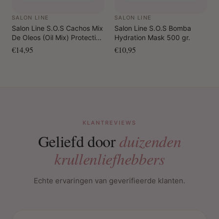
SALON LINE
SALON LINE
Salon Line S.O.S Cachos Mix
Salon Line S.O.S Bomba
De Oleos (Oil Mix) Protective
Hydration Mask 500 gr.
Oil 100 ml
€14,95
€10,95
KLANTREVIEWS
Geliefd door
duizenden
krullenliefhebbers
Echte ervaringen van geverifieerde klanten.