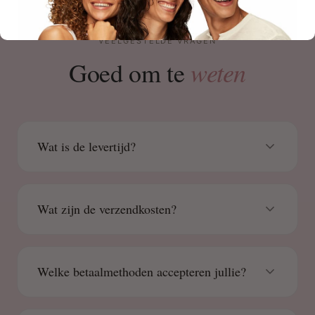
VEELGESTELDE VRAGEN
weten
Goed om te
Wat is de levertijd?
Wat zijn de verzendkosten?
Welke betaalmethoden accepteren jullie?