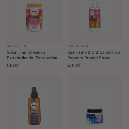
SALON LINE
SALON LINE
Salon Line Definicao
Salon Line S.O.S Cachos De
Extraordinaria (Extraordinary
Repente Pronta! Spray
Definition) Hair Jelly +
Combing Cream 300 ml
€16,95
€10,95
Combing Cream 1 KG