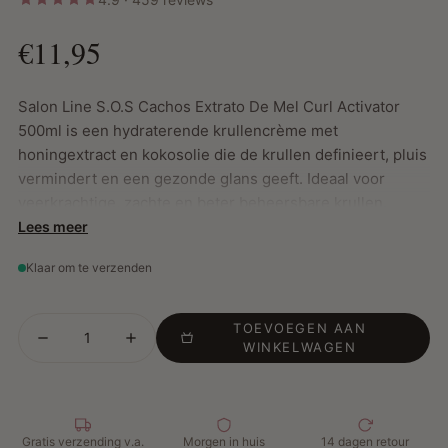
€11,95
Salon Line S.O.S Cachos Extrato De Mel Curl Activator
500ml is een hydraterende krullencrème met
honingextract en kokosolie die de krullen definieert, pluis
vermindert en een gezonde glans geeft. Ideaal voor
veerkrachtige, zachte en beter beheersbare krullen.
Lees meer
Klaar om te verzenden
Belangrijkste Kenmerken:
Intense hydratatie: Honingextract en kokosolie voeden
en hydrateren de krullen, waardoor droogheid en
TOEVOEGEN AAN
WINKELWAGEN
breuk worden voorkomen.
Kruldefinitie: Versterkt het natuurlijke krulpatroon voor
veerkrachtige, volumineuze en goed gevormde krullen.
Pluiscontrole: Houdt ongewenste kroezen onder
Gratis verzending v.a.
Morgen in huis
14 dagen retour
controle voor gladde, verzorgde krullen.