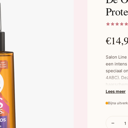
Prote
€14,
Salon Line 
e
en intens
speciaal o
4ABC). Deze
haarschema 
mix van pl
Lees meer
pluizen en 
Bijna uitver
dagelijkse
Belangrijk