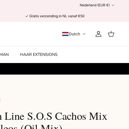
Land/Regio
Nederland (EUR €)
✓ Gratis verzending in NL vanaf €50
Dutch
Account
Winkelwage
MAN
HAAR EXTENSIONS
E
n Line S.O.S Cachos Mix
leos (Oil Mix)