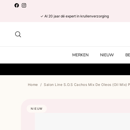
Ga naar inhoud
Facebook
Instagram
✓ Al 20 jaar dé expert in krullenverzorging
Zoeken
MERKEN
NIEUW
B
Home
/
Salon Line S.O.S Cachos Mix De Oleos (Oil Mix) P
NIEUW