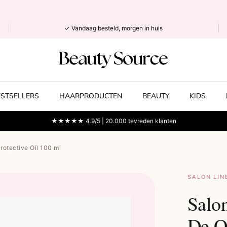
✓ Vandaag besteld, morgen in huis
ESTSELLERS
HAARPRODUCTEN
BEAUTY
KIDS
★★★★★ 4.9/5 | 20.000 tevreden klanten
rotective Oil 100 ml
SALON LIN
Salo
De O