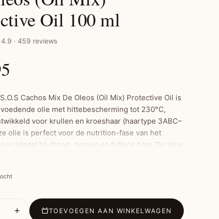
ctive Oil 100 ml
4.9 · 459 reviews
95
S.O.S Cachos Mix De Oleos (Oil Mix) Protective Oil is
 voedende olie met hittebescherming tot 230°C,
ntwikkeld voor krullen en kroeshaar (haartype 3ABC–
 olie is perfect voor de nutrition-fase van het
en ideaal bij droog, poreus en futloos haar. De rijke
antaardige oliën helpt vocht vast te houden, voorkomt
geeft het haar glans en zachtheid. Te gebruiken als
kocht
 bescherming of als haarhumectatiebehandeling.
TOEVOEGEN AAN WINKELWAGEN
ste kenmerken: