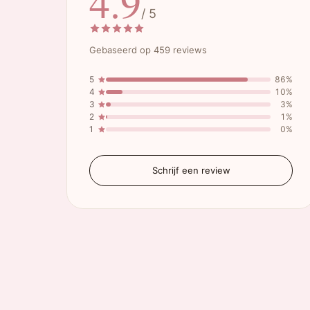
4.9
/ 5
Gebaseerd op 459 reviews
5
86%
4
10%
3
3%
2
1%
1
0%
Schrijf een review