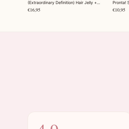
(Extraordinary Definition) Hair Jelly +
Pronta!
Combing Cream 1 KG
€16,95
€10,95