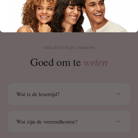
VEELGESTELDE VRAGEN
weten
Goed om te
Wat is de levertijd?
Wat zijn de verzendkosten?