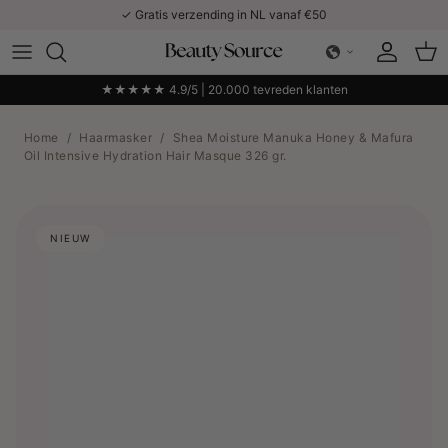
Ga naar inhoud
✓ Gratis verzending in NL vanaf €50
Account
Win
★★★★★ 4.9/5 | 20.000 tevreden klanten
Home
/
Haarmasker
/
Shea Moisture Manuka Honey & Mafura
Oil Intensive Hydration Hair Masque 326 gr.
NIEUW