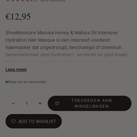
€12,95
SheaMoisture Manuka Honey & Mafura Oil Intensive
Hydration Hair Masque is een intensief voedend
haarmasker dat uitgedroogd, beschadigd of chemisch
behandeld haar diep hydrateert, versterkt en glad maakt.
Perfect voor krullen die snakken naar vocht en herstel.
Lees meer
Klaar om te verzenden
Belangrijkste Kenmerken:
Herstelt en verzacht droog, beschadigd en
overbewerkt haar
TOEVOEGEN AAN
WINKELWAGEN
Versterkt de haarvezel en vermindert pluis voor een
glanzende finish
ADD TO WISHLIST
Verrijkt met manukahoning, mafura- en baobabolie en
Afrikaanse vijg