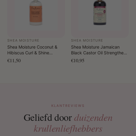
SHEA MOISTURE
SHEA MOISTURE
Shea Moisture Coconut &
Shea Moisture Jamaican
Hibiscus Curl & Shine
Black Castor Oil Strengthen
Conditioner 384 ml
& Restore Shampoo 384 ml
€11,50
€10,95
KLANTREVIEWS
Geliefd door
duizenden
krullenliefhebbers