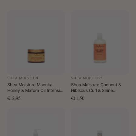
SHEA MOISTURE
SHEA MOISTURE
Shea Moisture Manuka
Shea Moisture Coconut &
Honey & Mafura Oil Intensive
Hibiscus Curl & Shine
Hydration Leave-In
Shampoo 384 ml
€12,95
€11,50
Conditioner 326 ml