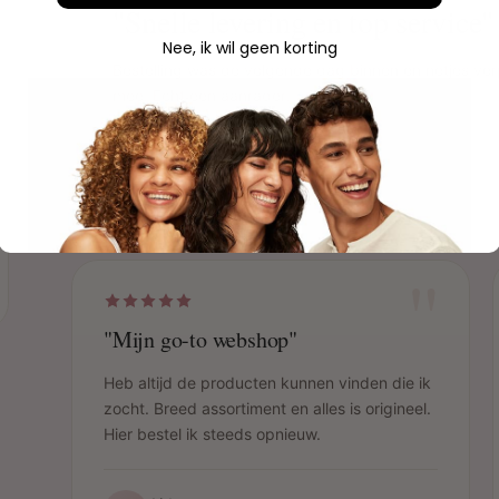
"Snelle levering en top service"
Nee, ik wil geen korting
Bestelling was de volgende dag binnen en netjes ver
mee. Echt een aanrader!
Sophie
S
Geverifieerde aankoop
"
"Mijn go-to webshop"
Heb altijd de producten kunnen vinden die ik
zocht. Breed assortiment en alles is origineel.
Hier bestel ik steeds opnieuw.