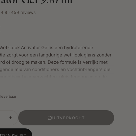
4.9 · 459 reviews
5
et-Look Activator Gel is een hydraterende
 die zorgt voor een langdurige wet-look glans zonder
rd of droog te maken. Deze formule is verrijkt met
gende mix van conditioners en vochtinbrengers die
andelbaar haar verzachten, pluis tegengaan en de
 textuur ondersteunen. De gel helpt bij het
n van haarbreuk, verbetert de doorkambaarheid en
t leverbaar
krullen of waves met een gladde, glanzende finish.
or het creëren van strakke looks, gedefinieerde
een glanzende afwerking bij protective styles.
UITVERKOCHT
or dagelijks gebruik op natural of relaxed haar.
TO WISHLIST