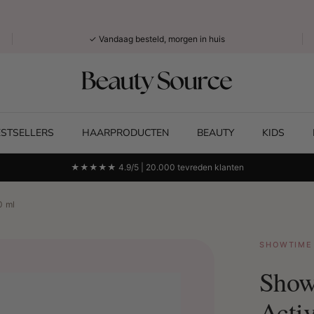
✓ Vandaag besteld, morgen in huis
ESTSELLERS
HAARPRODUCTEN
BEAUTY
KIDS
★★★★★ 4.9/5 | 20.000 tevreden klanten
0 ml
SHOWTIME
Show
Acti