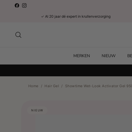
Ga naar inhoud
Facebook
Instagram
✓ Al 20 jaar dé expert in krullenverzorging
Zoeken
MERKEN
NIEUW
B
Home
/
Hair Gel
/
Showtime Wet-Look Activator Gel 95
NIEUW