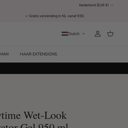
Land/Regio
Nederland (EUR €)
✓ Gratis verzending in NL vanaf €50
Dutch
Account
Winkelwage
MAN
HAAR EXTENSIONS
time Wet-Look
vator Gel 950 ml