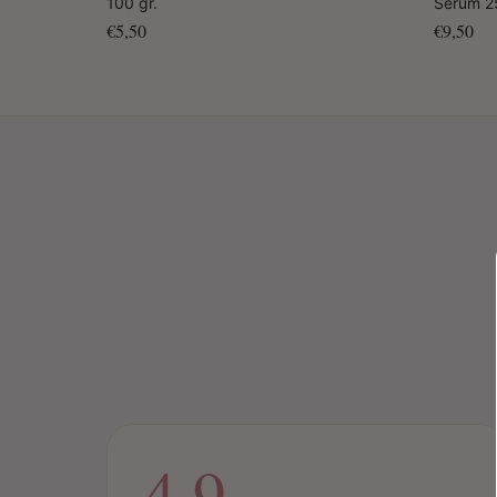
100 gr.
Serum 2
€5,50
€9,50
4.9