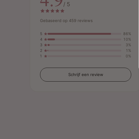
/ 5
Gebaseerd op 459 reviews
5
86%
4
10%
3
3%
2
1%
1
0%
Schrijf een review