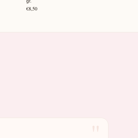
gr.
€8,50
"