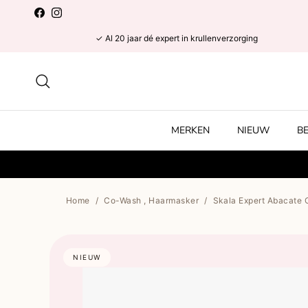
Ga naar inhoud
Facebook
Instagram
✓ Al 20 jaar dé expert in krullenverzorging
Zoeken
MERKEN
NIEUW
B
Home
/
Co-Wash , Haarmasker
/
Skala Expert Abacate 
NIEUW