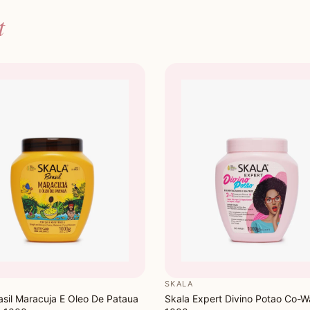
haar, 3 
t
verzorg
SKALA
asil Maracuja E Oleo De Pataua
Skala Expert Divino Potao Co-