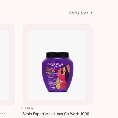
minuten laten inwerken en uitspoelen. Voor extra
ing: 15 minuten onder een warmtekap laten inwerken.
Bekijk alles →
SKALA
Wash
Skala Expert Mais Lisos Co-Wash 1000