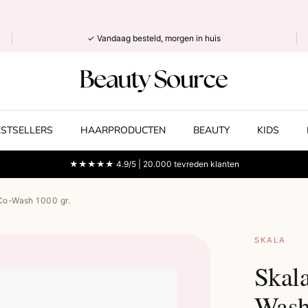
✓ Vandaag besteld, morgen in huis
ESTSELLERS
HAARPRODUCTEN
BEAUTY
KIDS
★★★★★ 4.9/5 | 20.000 tevreden klanten
Co-Wash 1000 gr.
SKALA
Skal
Wash