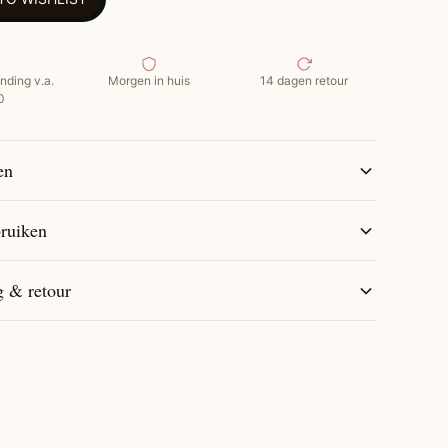
ste Kenmerken:
nding v.a.
Morgen in huis
14 dagen retour
0
in-1 formule: reinigt én verzorgt zonder schuim
oor co-wash routines bij droog, krullend of chemisch
ld haar
en
 met avocado voor hydratatie en zachtheid
ie stimuleert de haargroei en zuivert de hoofdhuid
t haar sterker, glanzender en makkelijker
ruiken
baar
rt haaruitval en voorkomt het “opgeblazen” effect
g & retour
 voor dagelijks gebruik of als conditioner na
o
ruiken:
ash: Breng aan op nat haar, masseer zachtjes in op
huid, spoel uit en verdeel opnieuw over de lengtes.
ditioner of haarmasker: Aanbrengen op gewassen