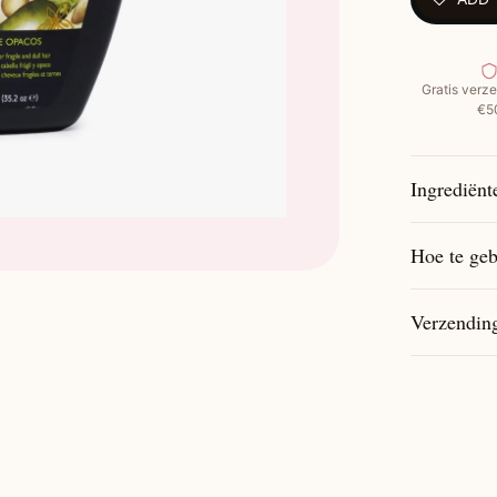
Belangrijk
Gratis verze
€5
Milde 2-
Ideaal v
behande
Ingrediënt
Verrijkt
Castorol
Maakt he
Hoe te geb
doorkam
Verminde
Verzendin
Geschikt
shampo
Hoe te geb
Als co-w
de hoofd
Als con