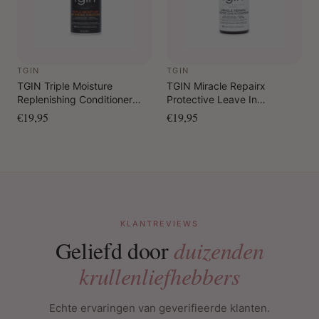
TGIN
TGIN
TGIN Triple Moisture
TGIN Miracle Repairx
Replenishing Conditioner
Protective Leave In
384 ml
Conditioner 384 ml
€19,95
€19,95
KLANTREVIEWS
Geliefd door
duizenden
krullenliefhebbers
Echte ervaringen van geverifieerde klanten.