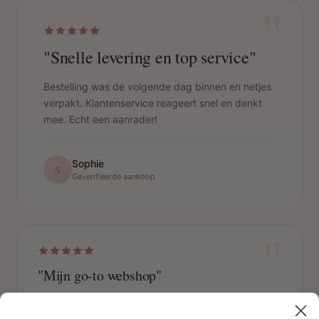
"
"Snelle levering en top service"
Bestelling was de volgende dag binnen en netjes
verpakt. Klantenservice reageert snel en denkt
mee. Echt een aanrader!
Sophie
S
Geverifieerde aankoop
"
"Mijn go-to webshop"
Heb altijd de producten kunnen vinden die ik zocht.