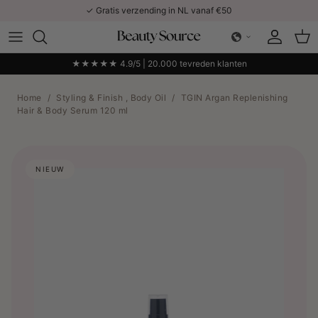
Ga naar inhoud
✓ Gratis verzending in NL vanaf €50
Account
Win
★★★★★ 4.9/5 | 20.000 tevreden klanten
Home
/
Styling & Finish , Body Oil
/
TGIN Argan Replenishing
Hair & Body Serum 120 ml
NIEUW