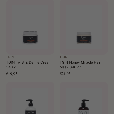
en het haar handelbaar te maken.
Hot oil treatment: verwarm het serum 30 seconden in
de magnetron. Laat even afkoelen. Breng royaal aan op
nat haar, bedek met een douchekap en laat 20–30
minuten intrekken. Spoel grondig uit en vervolg met
conditioner.
Voor de huid: masseer een paar druppels in op droge
plekken zoals ellebogen, knieën of handen voor directe
hydratatie.
TGIN
TGIN
TGIN Twist & Define Cream
TGIN Honey Miracle Hair
340 g.
Mask 340 gr.
€19,95
€21,95