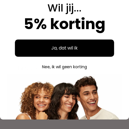
Breed assortiment en alles is origineel. Hier bestel ik
Wil jij...
steeds opnieuw.
5% korting
Aidan
A
Geverifieerde aankoop
Ja, dat wil ik
"
"Fijne ervaring"
Nee, ik wil geen korting
Duidelijke website, makkelijk bestellen en mooie
verpakking. Volgende keer weer.
Savannah
S
Geverifieerde aankoop