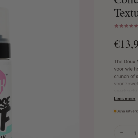
Text
€13,
The Doux 
voor wie ho
crunch of s
voor zowel 
veerkrachti
twist-outs 
Lees meer
Bijna uitver
Belan
Aloë ver