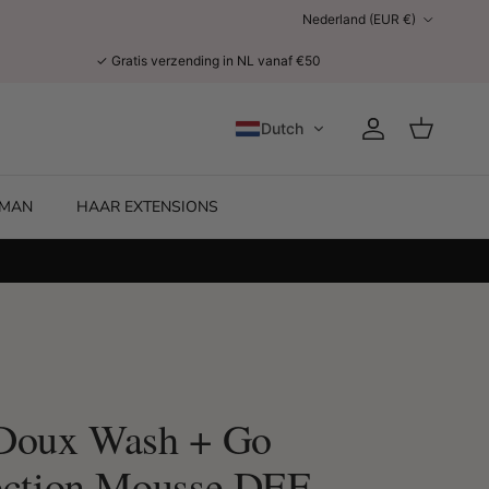
Land/Regio
Nederland (EUR €)
✓ Gratis verzending in NL vanaf €50
Dutch
Account
Winkelwage
MAN
HAAR EXTENSIONS
Doux Wash + Go
ection Mousse DEF