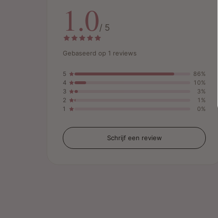
1.0
/ 5
Gebaseerd op 1 reviews
5
86%
4
10%
3
3%
2
1%
1
0%
Schrijf een review