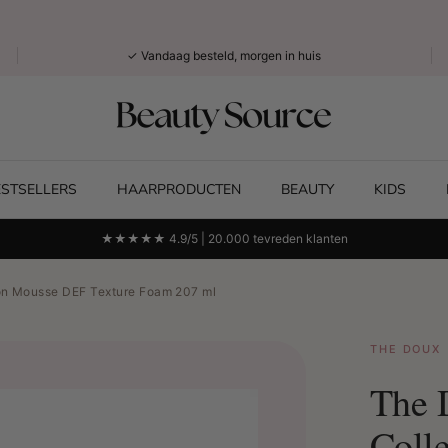
✓ Vandaag besteld, morgen in huis
ESTSELLERS
HAARPRODUCTEN
BEAUTY
KIDS
★★★★★ 4.9/5 | 20.000 tevreden klanten
on Mousse DEF Texture Foam 207 ml
THE DOUX
The 
Coll