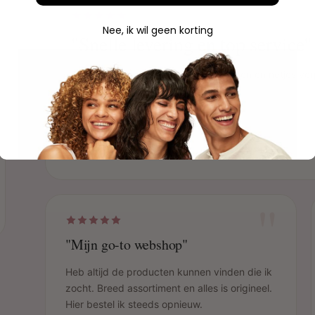
Nee, ik wil geen korting
"Snelle levering en top service"
Bestelling was de volgende dag binnen en netjes ver
mee. Echt een aanrader!
Sophie
S
Geverifieerde aankoop
"
"Mijn go-to webshop"
Heb altijd de producten kunnen vinden die ik
zocht. Breed assortiment en alles is origineel.
Hier bestel ik steeds opnieuw.