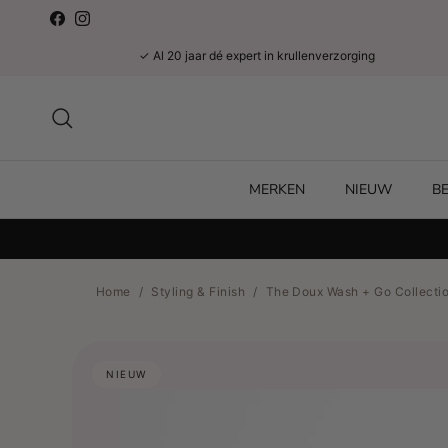
Ga naar inhoud
Facebook
Instagram
✓ Al 20 jaar dé expert in krullenverzorging
Zoeken
MERKEN
NIEUW
B
Home
/
Styling & Finish
/
The Doux Wash + Go Collecti
NIEUW