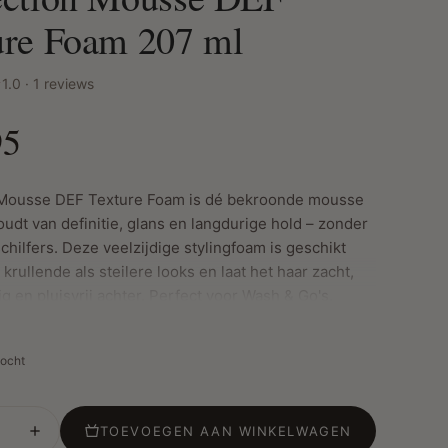
ure Foam 207 ml
1.0 · 1 reviews
95
Mousse DEF Texture Foam is dé bekroonde mousse
udt van definitie, glans en langdurige hold – zonder
chilfers. Deze veelzijdige stylingfoam is geschikt
krullende als steilere looks en laat het haar zacht,
g en pluisvrij achter. Perfect voor Wash & Go's,
of sleek blow-outs.
kocht
grijkste kenmerken:
a: hydrateert intens en verzorgt droog haar
TOEVOEGEN AAN WINKELWAGEN