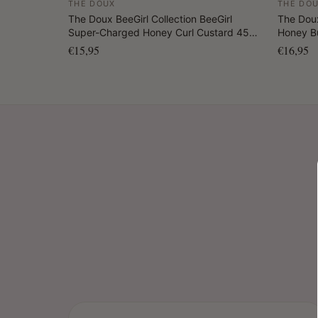
THE DOUX
THE DO
The Doux BeeGirl Collection BeeGirl
The Doux
Super-Charged Honey Curl Custard 454
Honey Bu
gr.
€15,95
€16,95