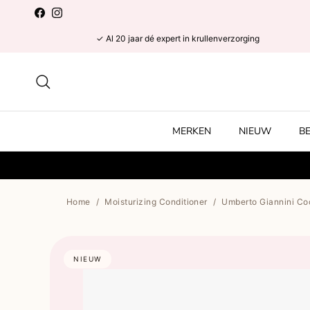
Ga naar inhoud
Facebook
Instagram
✓ Al 20 jaar dé expert in krullenverzorging
Zoeken
MERKEN
NIEUW
B
Home
/
Moisturizing Conditioner
/
Umberto Giannini Co
NIEUW