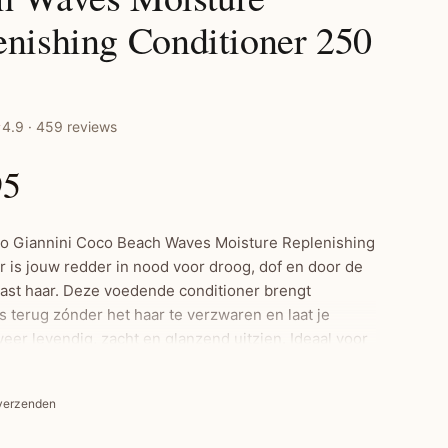
enishing Conditioner 250
4.9 · 459 reviews
95
 Giannini Coco Beach Waves Moisture Replenishing
r is jouw redder in nood voor droog, dof en door de
ast haar. Deze voedende conditioner brengt
s terug zónder het haar te verzwaren en laat je
eer levendig, zacht en glanzend uitzien. Ideaal voor
e dat verlangt naar hydratatie met een tropische
formule zit boordevol biologische kokosolie, mango,
 verzenden
jgenextract en cacaoboter — een intens verzorgende
 haar hydrateert, herstelt en glad maakt. Vitamine E