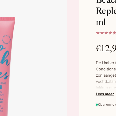
Repl
ml
€12,
De Umberto
Conditione
zon aanget
vochtbalan
lokken er w
elk haartyp
Lees meer
touch. De 
Klaar om te
papaja, vi
mix die het