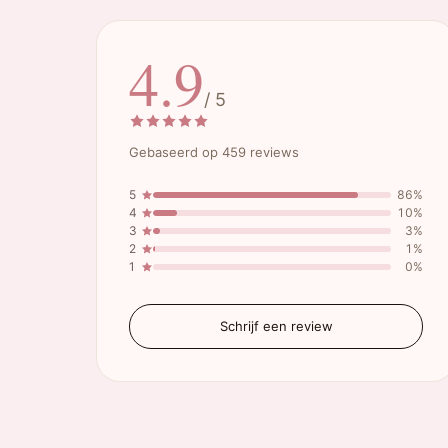
4.9
/ 5
Gebaseerd op 459 reviews
5
86%
4
10%
3
3%
2
1%
1
0%
Schrijf een review