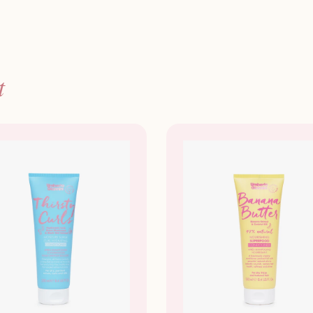
Vrij van
Hoe te
t
Breng 
de sh
Ontwar
Spoel 
Laat b
voor e