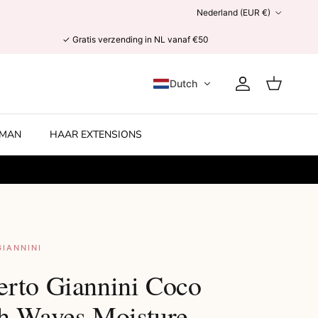
Land/Regio
Nederland (EUR €)
✓ Gratis verzending in NL vanaf €50
Dutch
Account
Winkelwage
MAN
HAAR EXTENSIONS
IANNINI
rto Giannini Coco
h Waves Moisture