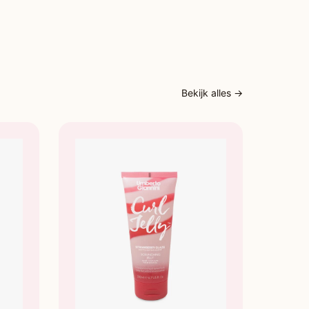
 sulfaten en parabenen
 gebruiken:
aan op de lengtes en punten na het uitspoelen van
Bekijk alles →
ampoo.
 voorzichtig met je vingers of een kam.
goed uit.
ij extra droog of beschadigd haar 2 minuten inwerken
en intensievere verzorging en geurbeleving.