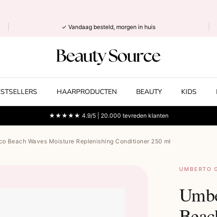
✓ Vandaag besteld, morgen in huis
ESTSELLERS
HAARPRODUCTEN
BEAUTY
KIDS
★★★★★ 4.9/5 | 20.000 tevreden klanten
co Beach Waves Moisture Replenishing Conditioner 250 ml
UMBERTO G
Umbe
Beac