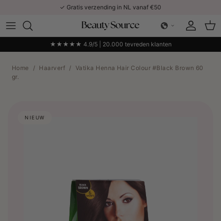
Ga naar inhoud
✓ Gratis verzending in NL vanaf €50
Account
Win
★★★★★ 4.9/5 | 20.000 tevreden klanten
Home
/
Haarverf
/
Vatika Henna Hair Colour #Black Brown 60
gr.
NIEUW