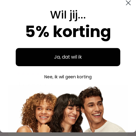
Heb altijd de producten kunnen vinden die ik zocht.
Wil jij...
Breed assortiment en alles is origineel. Hier bestel ik
steeds opnieuw.
5% korting
Aidan
A
Geverifieerde aankoop
Ja, dat wil ik
"
Nee, ik wil geen korting
"Fijne ervaring"
Duidelijke website, makkelijk bestellen en mooie
verpakking. Volgende keer weer.
Savannah
S
Geverifieerde aankoop