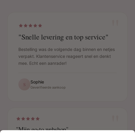
"
"Snelle levering en top service"
Bestelling was de volgende dag binnen en netjes
verpakt. Klantenservice reageert snel en denkt
mee. Echt een aanrader!
Sophie
S
Geverifieerde aankoop
"
"Mijn go-to webshop"