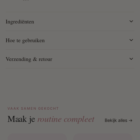
(Rose Blaze)
Ideaal om je haarkleur op te frissen of een trendy gloed
Ingrediënten
toe te voegen
Semi-permanente kleuring zonder schade
Verrijkt met avocado-olie voor diepe voeding en
Hoe te gebruiken
hydratatie
Geeft het haar een glanzende, zachte en gezonde
Verzending & retour
finish
Vrij van siliconen en dierlijke ingrediënten (vegan
formule)
Helpt haarbreuk te verminderen tijdens het kammen
Geschikt voor lichtblond tot lichtbruin haar (resultaat
afhankelijk van basiskleur)
Perfect voor kleuronderhoud tussen salonbezoeken
VAAK SAMEN GEKOCHT
Maakt het haar makkelijk doorkambaar en soepel
Maak je
routine compleet
Bekijk alles →
Eenvoudig thuis te gebruiken met professioneel
resultaat