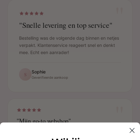
"
"Snelle levering en top service"
Bestelling was de volgende dag binnen en netjes
verpakt. Klantenservice reageert snel en denkt
mee. Echt een aanrader!
Sophie
S
Geverifieerde aankoop
"
"Mijn go-to webshop"
Heb altijd de producten kunnen vinden die ik zocht.