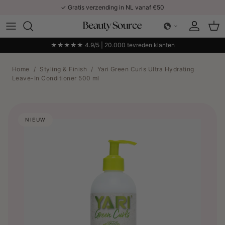
Ga naar inhoud
✓ Gratis verzending in NL vanaf €50
Account
Win
★★★★★ 4.9/5 | 20.000 tevreden klanten
Home
/
Styling & Finish
/
Yari Green Curls Ultra Hydrating
Leave-In Conditioner 500 ml
NIEUW