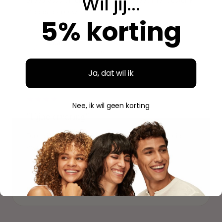
Wil jij...
Breed assortiment en alles is origineel. Hier bestel ik
steeds opnieuw.
5% korting
Aidan
A
Geverifieerde aankoop
Ja, dat wil ik
"
Nee, ik wil geen korting
"Fijne ervaring"
Duidelijke website, makkelijk bestellen en mooie
verpakking. Volgende keer weer.
Savannah
S
Geverifieerde aankoop