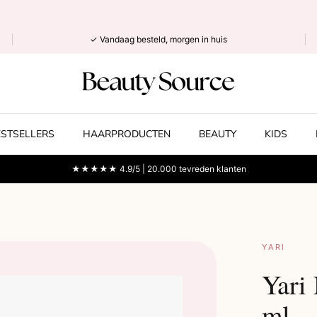
✓ Vandaag besteld, morgen in huis
ESTSELLERS
HAARPRODUCTEN
BEAUTY
KIDS
★★★★★ 4.9/5 | 20.000 tevreden klanten
YARI
Yari
ml