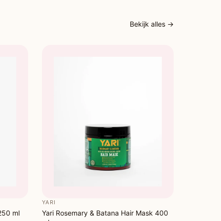
t de Yari Naturals Leave-in Softener voor optimaal
Bekijk alles →
YARI
 250 ml
Yari Rosemary & Batana Hair Mask 400