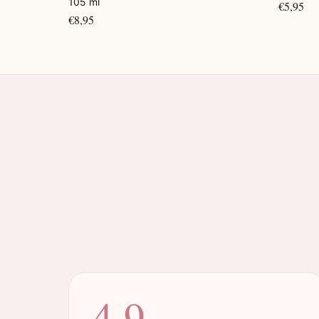
105 ml
€5,95
€8,95
4.9