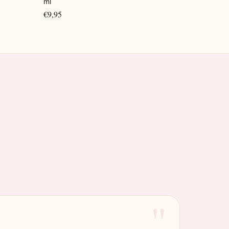
ml
€9,95
"