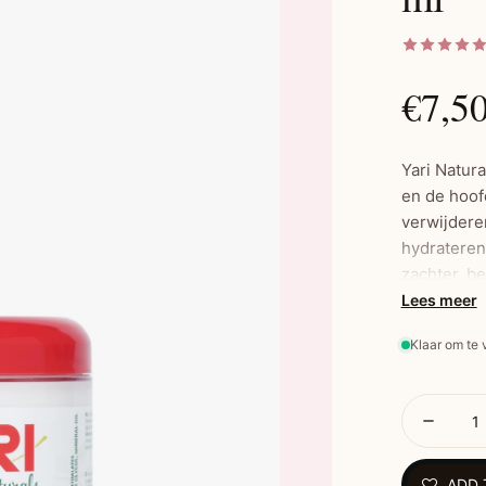
€7,5
Yari Natur
en de hoofd
verwijderen
hydrateren
zachter, b
het haar t
Lees meer
hydrateren
Klaar om te
shampoobeur
shampoo bi
Belan
ADD 