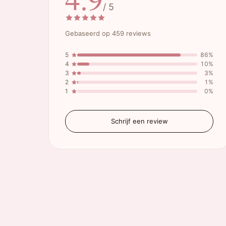
/ 5
Gebaseerd op 459 reviews
5
86%
4
10%
3
3%
2
1%
1
0%
Schrijf een review