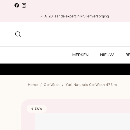
Ga naar inhoud
Facebook
Instagram
✓ Al 20 jaar dé expert in krullenverzorging
Zoeken
MERKEN
NIEUW
B
Home
/
Co-Wash
/
Yari Naturals Co-Wash 475 ml
NIEUW