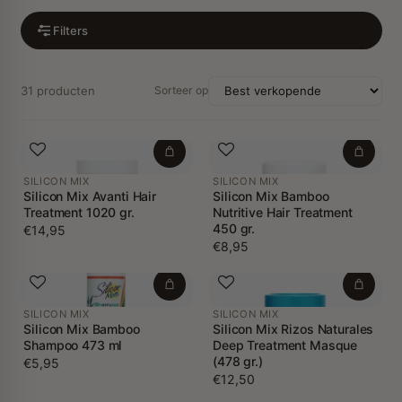
Filters
31 producten
Sorteer op
SILICON MIX
SILICON MIX
Silicon Mix Avanti Hair
Silicon Mix Bamboo
Treatment 1020 gr.
Nutritive Hair Treatment
450 gr.
€14,95
€8,95
SILICON MIX
SILICON MIX
Silicon Mix Bamboo
Silicon Mix Rizos Naturales
Shampoo 473 ml
Deep Treatment Masque
(478 gr.)
€5,95
€12,50