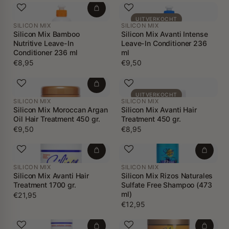
UITVERKOCHT
SILICON MIX
SILICON MIX
Silicon Mix Bamboo
Silicon Mix Avanti Intense
Nutritive Leave-In
Leave-In Conditioner 236
Conditioner 236 ml
ml
€8,95
€9,50
UITVERKOCHT
SILICON MIX
SILICON MIX
Silicon Mix Moroccan Argan
Silicon Mix Avanti Hair
Oil Hair Treatment 450 gr.
Treatment 450 gr.
€9,50
€8,95
SILICON MIX
SILICON MIX
Silicon Mix Avanti Hair
Silicon Mix Rizos Naturales
Treatment 1700 gr.
Sulfate Free Shampoo (473
ml)
€21,95
€12,95