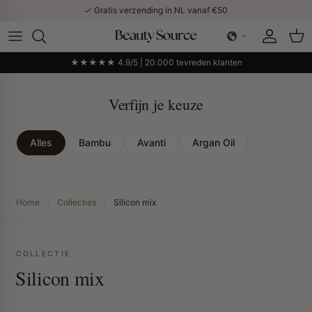
Ga naar inhoud
✓ Gratis verzending in NL vanaf €50
Account
Win
★★★★★ 4.9/5 | 20.000 tevreden klanten
Verfijn je keuze
Alles
Bambu
Avanti
Argan Oil
Home
›
Collecties
›
⁠⁠Silicon mix
COLLECTIE
⁠⁠Silicon mix