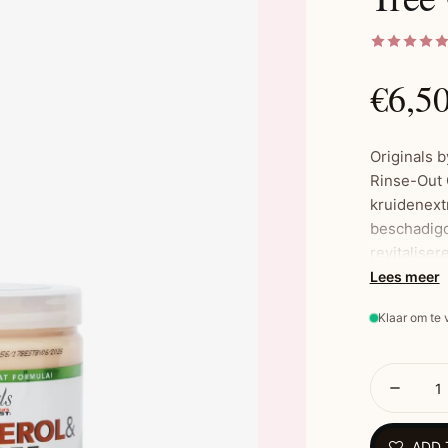
€6,5
Originals b
Rinse-Out C
kruidenext
beschadigd
revitaliser
verzacht z
Lees meer
zowel als 
Klaar om te
gebruikt.
Belan
Herstelt
ADD 