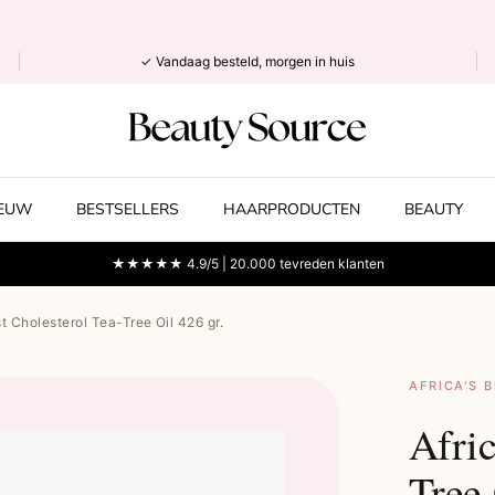
✓ Vandaag besteld, morgen in huis
IEUW
BESTSELLERS
HAARPRODUCTEN
BEAUTY
★★★★★ 4.9/5 | 20.000 tevreden klanten
st Cholesterol Tea-Tree Oil 426 gr.
AFRICA'S 
Afric
Tree 