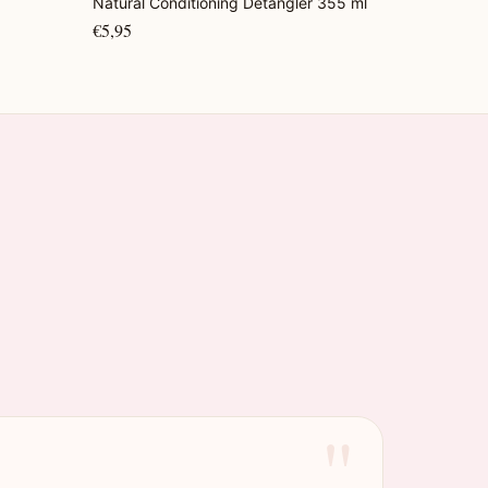
Natural Conditioning Detangler 355 ml
€5,95
"