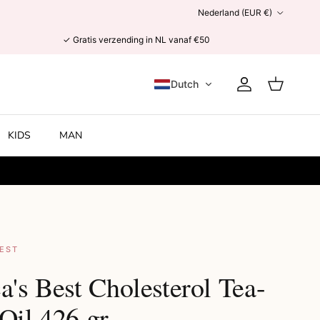
Land/Regio
Nederland (EUR €)
✓ Gratis verzending in NL vanaf €50
Dutch
Account
Winkelwage
KIDS
MAN
BEST
a's Best Cholesterol Tea-
Oil 426 gr.