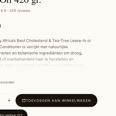
4.9 · 459 reviews
0
y Africa’s Best Cholesterol & Tea-Tree Leave-In or
onditioner is verrijkt met natuurlijke
racten en botanische ingrediënten om droog,
 of overbehandeld haar te herstellen en
en. Deze veelzijdige conditioner hydrateert en
owel natuurlijk als chemisch behandeld haar, en kan
leave-in als uitspoelbare behandeling worden
 verzenden
grijkste Kenmerken:
TOEVOEGEN AAN WINKELWAGEN
 en revitaliseert droog, beschadigd of overbehandeld
TO WISHLIST