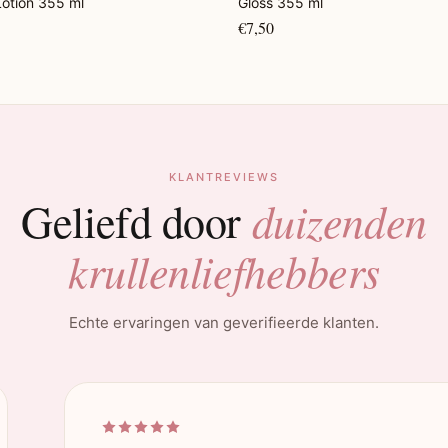
otion 355 ml
Gloss 355 ml
€7,50
KLANTREVIEWS
duizenden
Geliefd door
krullenliefhebbers
Echte ervaringen van geverifieerde klanten.