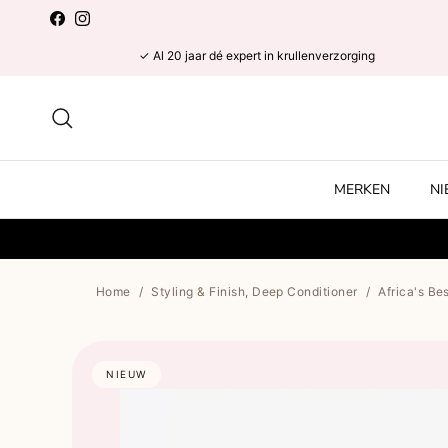
Ga naar inhoud
Facebook
Instagram
✓ Al 20 jaar dé expert in krullenverzorging
Zoeken
MERKEN
N
Home
/
Styling & Finish, Deep Conditioner
/
Africa's Be
NIEUW