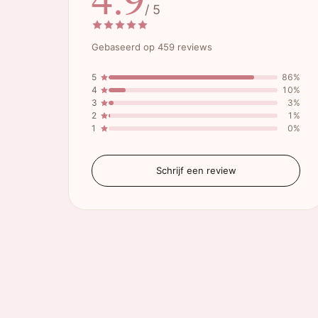
/ 5
Gebaseerd op 459 reviews
5
86%
4
10%
3
3%
2
1%
1
0%
Schrijf een review