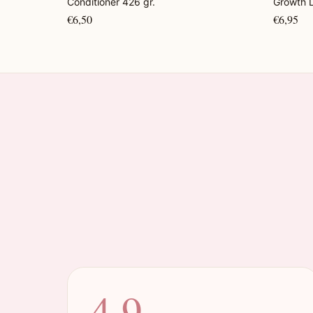
Conditioner 426 gr.
Growth L
€6,50
€6,95
4.9