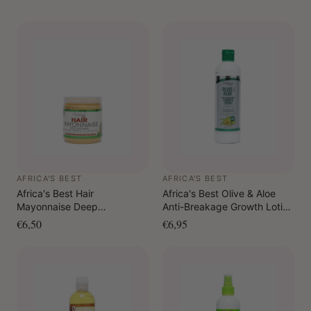
AFRICA'S BEST
AFRICA'S BEST
Africa's Best Hair
Africa's Best Olive & Aloe
Mayonnaise Deep
Anti-Breakage Growth Lotion
Conditioner 426 gr.
355 ml
€6,50
€6,95