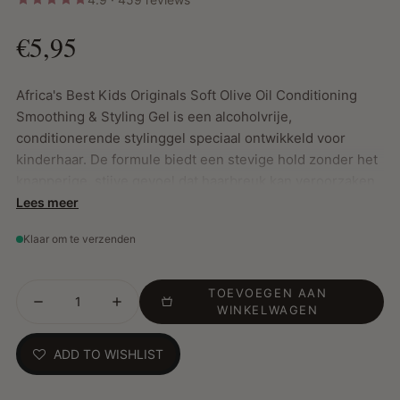
€5,95
Africa's Best Kids Originals Soft Olive Oil Conditioning
Smoothing & Styling Gel is een alcoholvrije,
conditionerende stylinggel speciaal ontwikkeld voor
kinderhaar. De formule biedt een stevige hold zonder het
knapperige, stijve gevoel dat haarbreuk kan veroorzaken
en laat geen schilfers achter op haar of hoofdhuid. Verrijkt
Lees meer
met extra vierge olijfolie voor versterking, geeft deze gel
Klaar om te verzenden
een mooie glans en hydrateert het haar terwijl je
langdurige, verzorgde kapsels creëert.
TOEVOEGEN AAN
Belangrijkste kenmerken:
WINKELWAGEN
Geeft een superieure hold zonder schilfers of
ADD TO WISHLIST
haarbreuk
Voegt glans en vocht toe voor gezond uitziend haar