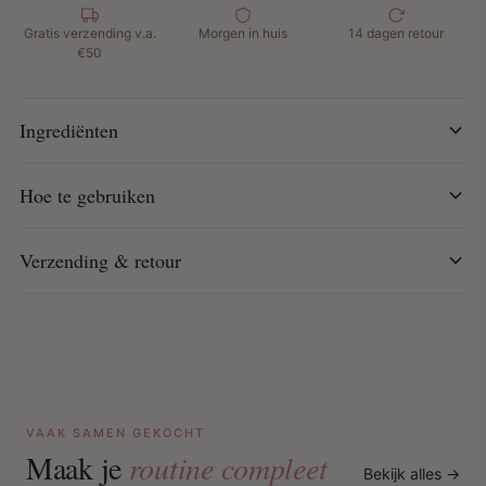
Controleert frizz en houdt het haar glad
Gratis verzending v.a.
Morgen in huis
14 dagen retour
Versterkt het haar en voorkomt uitdroging
€50
Ideaal voor ponytails, twists, wet curls, finger waves en
meer
Ingrediënten
Hoe te gebruiken:
Hoe te gebruiken
Breng een kleine hoeveelheid aan op nat of droog haar en
style naar wens. Perfect voor het creëren van gladde,
langdurige kapsels zonder het haar te verzwaren.
Verzending & retour
VAAK SAMEN GEKOCHT
Maak je
routine compleet
Bekijk alles →