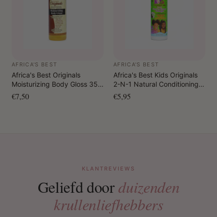
AFRICA'S BEST
AFRICA'S BEST
Africa's Best Originals
Africa's Best Kids Originals
Moisturizing Body Gloss 355
2-N-1 Natural Conditioning
ml
Detangler 355 ml
€7,50
€5,95
KLANTREVIEWS
Geliefd door
duizenden
krullenliefhebbers