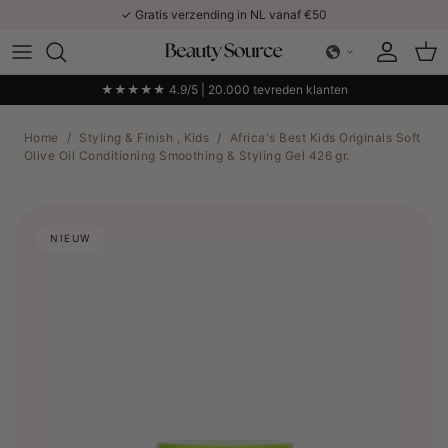
Ga naar inhoud
✓ Gratis verzending in NL vanaf €50
Account
Win
★★★★★ 4.9/5 | 20.000 tevreden klanten
Home
/
Styling & Finish , Kids
/
Africa's Best Kids Originals Soft
Olive Oil Conditioning Smoothing & Styling Gel 426 gr.
NIEUW