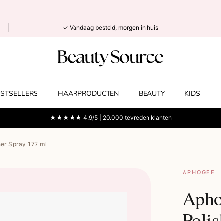
✓ Vandaag besteld, morgen in huis
ESTSELLERS
HAARPRODUCTEN
BEAUTY
KIDS
★★★★★ 4.9/5 | 20.000 tevreden klanten
er Spray 177 ml
APHOGEE
Apho
Poli