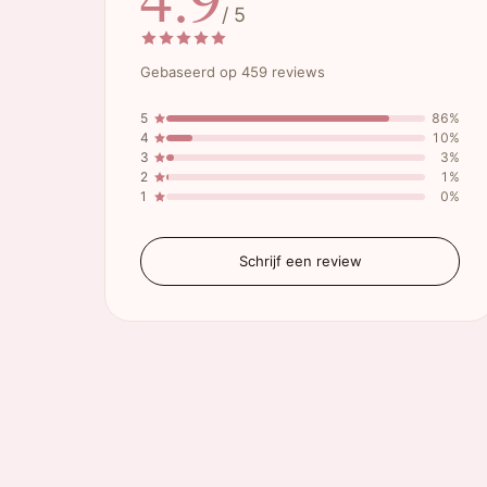
/ 5
Gebaseerd op 459 reviews
5
86%
4
10%
3
3%
2
1%
1
0%
Schrijf een review