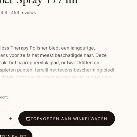
4.9 · 459 reviews
5
oss Therapy Polisher biedt een langdurige,
ans voor zelfs het meest beschadigde haar. Deze
akt het haaroppervlak glad, ontwart klitten en
espleten punten, terwijl het tevens bescherming biedt
hade. Frizz wordt direct aangepakt en je haar krijgt
de finish. Geschikt voor alle haartypes, van steil tot
kocht
grijkste Kenmerken:
TOEVOEGEN AAN WINKELWAGEN
n langdurige, briljante glans
TO WISHLIST