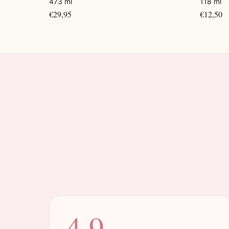
473 ml
118 ml
€29,95
€12,50
4.9