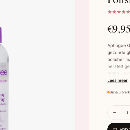
€9,9
Aphogee Gl
gezonde gl
polisher ma
herstelt g
tegen UV-sc
een stralen
Lees meer
gecoild.
Bijna uitver
Belan
Geeft ee
ADD 