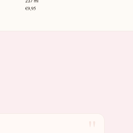
237 ml
€9,95
"