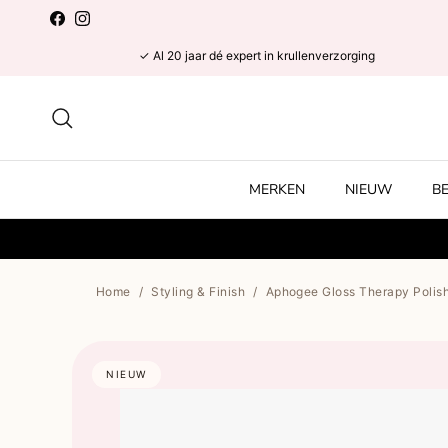
Ga naar inhoud
Facebook
Instagram
✓ Al 20 jaar dé expert in krullenverzorging
Zoeken
MERKEN
NIEUW
B
Home
/
Styling & Finish
/
Aphogee Gloss Therapy Polish
NIEUW