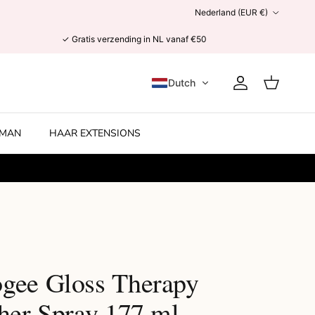
Land/Regio
Nederland (EUR €)
✓ Gratis verzending in NL vanaf €50
Dutch
Account
Winkelwage
MAN
HAAR EXTENSIONS
gee Gloss Therapy
sher Spray 177 ml