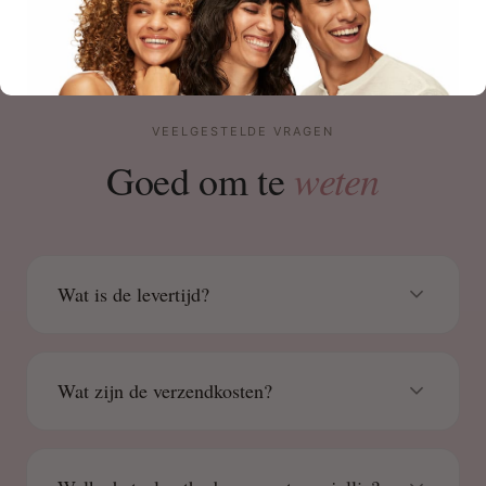
VEELGESTELDE VRAGEN
weten
Goed om te
Wat is de levertijd?
Wat zijn de verzendkosten?