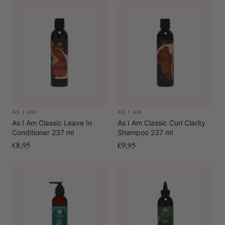
handmatige diffuser om kleurtransfer te voorkomen.
Let op:
Bij lichtblond haar wordt aangeraden om een
patchtest te doen en de instructies zorgvuldig op te
volgen om te voorkomen dat de kleur achterblijft.
AS I AM
AS I AM
As I Am Classic Leave In
As I Am Classic Curl Clarity
Conditioner 237 ml
Shampoo 237 ml
€8,95
€9,95