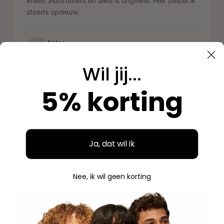
Breed assortiment en alles is origineel. Hier bestel ik
steeds opnieuw.
Aidan
A
Geverifieerde aankoop
Wil jij...
"
5% korting
"Fijne ervaring"
Duidelijke website, makkelijk bestellen en mooie
Ja, dat wil ik
verpakking. Volgende keer weer.
Nee, ik wil geen korting
Savannah
S
Geverifieerde aankoop