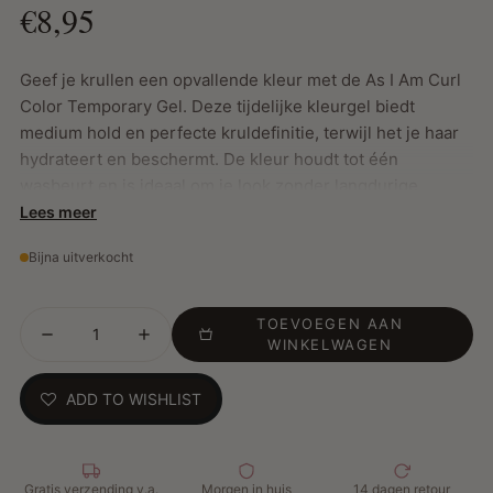
€8,95
Geef je krullen een opvallende kleur met de As I Am Curl
Color Temporary Gel. Deze tijdelijke kleurgel biedt
medium hold en perfecte kruldefinitie, terwijl het je haar
hydrateert en beschermt. De kleur houdt tot één
wasbeurt en is ideaal om je look zonder langdurige
verplichting te veranderen. Verrijkt met ceramiden en
Lees meer
Jamaicaanse black castorolie, voedt deze gel het haar en
Bijna uitverkocht
helpt het vocht vast te houden, terwijl het zorgt voor een
levendige, glanzende finish.
TOEVOEGEN AAN
WINKELWAGEN
Belangrijkste Kenmerken:
ADD TO WISHLIST
Ceramiden: Helpen vocht vast te houden, versterken
het haar en bevorderen elasticiteit
Jamaicaanse black castorolie: Hydrateert, verdikt en
beschermt het haar, voegt glans toe
Gratis verzending v.a.
Morgen in huis
14 dagen retour