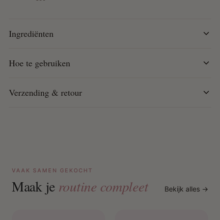
kroezen.
Chiazaad- en lijnzaadextract: Versterkt en voedt het
haar.
Ingrediënten
Algen- en houtsuikers: Hydrateren en beschermen
tegen schade.
Hoe te gebruiken
Anti-frizz en hittebescherming
Verzwaart het haar niet en plakt niet
Verzending & retour
99% natuurlijke ingrediënten
Vegan & cruelty free
Vrij van sulfaten, siliconen, parabenen en minerale
oliën
Clean Beauty
Hoe te gebruiken:
VAAK SAMEN GEKOCHT
Op nat haar: Breng aan over de Curl Defining Gel of
Maak je
routine compleet
Bekijk alles →
gebruik het los voor sterke hold. Werk sectie voor
sectie met een kleine hoeveelheid product, knijp van
beneden naar boven richting de hoofdhuid.