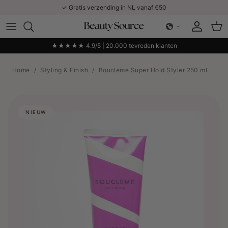
Ga naar inhoud
✓ Gratis verzending in NL vanaf €50
Account
Win
★★★★★ 4.9/5 | 20.000 tevreden klanten
Home
/
Styling & Finish
/
Boucleme Super Hold Styler 250 ml
NIEUW