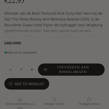
Winnaar van de Best Textured And Curly Hair Hero bij de
Get The Gloss Beauty and Wellness Awards 2020, is de
Bouclème Super Hold Styler dé stylinggel voor langdurig
gedefinieerde krullen. Met een sterke hold en een
formule die 99% natuurlijke ingrediënten bevat, biedt
deze gel definitie, glans en hydratatie zonder je haar te
Lees meer
verzwaren.
Klaar om te verzenden
Belangrijkste Kenmerken:
TOEVOEGEN AAN
WINKELWAGEN
Stylingsgel speciaal voor krullend haar
Bekroond als Best Textured And Curly Hair Hero
ADD TO WISHLIST
Sterke hold die de hele dag blijft zitten
Geeft krullen definitie, zachtheid en glans
Rijk aan natuurlijke ingrediënten:
Gratis verzending v.a.
Morgen in huis
14 dagen retour
Kahai-notenolie: Voorkomt gespleten haarpunten en
€50