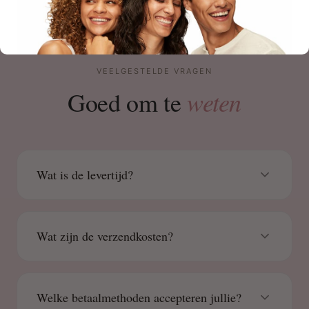
VEELGESTELDE VRAGEN
weten
Goed om te
Wat is de levertijd?
Wat zijn de verzendkosten?
Welke betaalmethoden accepteren jullie?