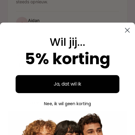
steeds opnieuw.
Aidan
A
Geverifieerde aankoop
Wil jij...
"
5% korting
"Fijne ervaring"
Duidelijke website, makkelijk bestellen en mooie
Ja, dat wil ik
verpakking. Volgende keer weer.
Savannah
Nee, ik wil geen korting
S
Geverifieerde aankoop