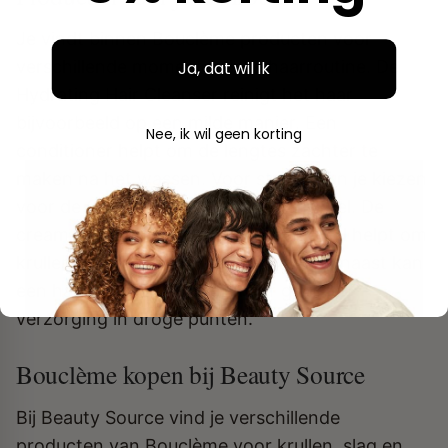
Je vindt binnen Bouclème producten voor
verschillende momenten in je haarroutine. De
Ja, dat wil ik
Hydrating Hair Cleanser reinigt het haar
bijvoorbeeld op een milde manier. Een
Nee, ik wil geen korting
conditioner helpt om de lengtes zachter te
maken na het wassen. Voor styling kun je kiezen
voor de
Curl Cream
of Curl Defining Gel. De
cream geeft extra verzorging en de gel helpt om
krullen langer in vorm te houden. Daarnaast kan
een haarolie zorgen voor meer glans en
verzorging in droge punten.
Bouclème kopen bij Beauty Source
Bij Beauty Source vind je verschillende
producten van Bouclème voor krullen, slag en