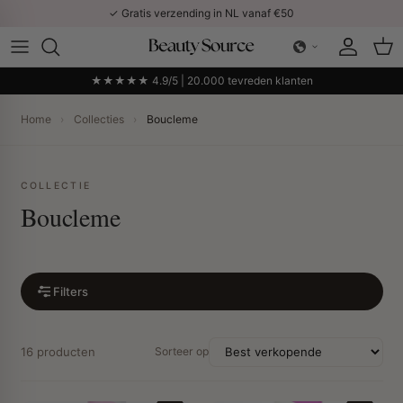
Ga naar inhoud
✓ Gratis verzending in NL vanaf €50
Account
Win
★★★★★ 4.9/5 | 20.000 tevreden klanten
Home
›
Collecties
›
Boucleme
COLLECTIE
Boucleme
Filters
16 producten
Sorteer op