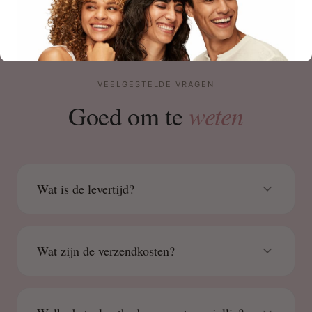
VEELGESTELDE VRAGEN
weten
Goed om te
Wat is de levertijd?
Wat zijn de verzendkosten?