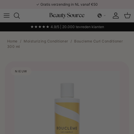
Ga naar inhoud
✓ Gratis verzending in NL vanaf €50
Account
Win
★★★★★ 4.9/5 | 20.000 tevreden klanten
Home
/
Moisturizing Conditioner
/
Boucleme Curl Conditioner
300 ml
NIEUW