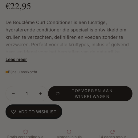
€22,95
De Bouclème Curl Conditioner is een luchtige,
hydraterende conditioner die speciaal is ontwikkeld om
krullen te verzachten, definiëren en voeden zonder te
verzwaren. Perfect voor alle krultypes, inclusief golvend
haar, en ideaal voor het herstellen van de natuurlijke
veerkracht en glans van je haar.
Lees meer
Bijna uitverkocht
Belangrijkste Kenmerken:
TOEVOEGEN AAN
Lichtgewicht formule voor krullen
WINKELWAGEN
Geschikt voor alle krultypes
Curly Girl Methode-proof
ADD TO WISHLIST
Hydrateert, voedt en beschermt
Bevordert veerkrachtige, glanzende en zachte krullen
Ontwart en maakt het haar handelbaar
Gratis verzending v.a.
Morgen in huis
14 dagen retour