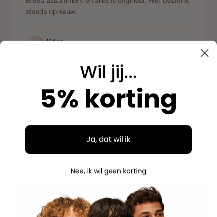
Breed assortiment en alles is origineel. Hier bestel ik
steeds opnieuw.
Aidan
A
Geverifieerde aankoop
Wil jij...
"
5% korting
"Fijne ervaring"
Duidelijke website, makkelijk bestellen en mooie
Ja, dat wil ik
verpakking. Volgende keer weer.
Nee, ik wil geen korting
Savannah
S
Geverifieerde aankoop