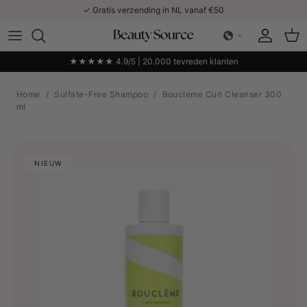
Ga naar inhoud
✓ Gratis verzending in NL vanaf €50
Account
Win
★★★★★ 4.9/5 | 20.000 tevreden klanten
Home
/
Sulfate-Free Shampoo
/
Boucleme Curl Cleanser 300
ml
NIEUW