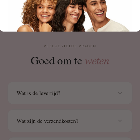
VEELGESTELDE VRAGEN
weten
Goed om te
Wat is de levertijd?
Wat zijn de verzendkosten?