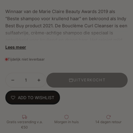
Winnaar van de Marie Claire Beauty Awards 2019 als
"Beste shampoo voor krullend haar" en bekroond als Indy
Best Buy product 2021. De Bouclème Curl Cleanser is een
sulfaatvrije, crème-achtige shampoo die speciaal is
ontwikkeld voor krullend en droog haar. Het reinigt mild,
verwijdert productresten en onzuiverheden zonder de
Lees meer
natuurlijke oliën van je haar te strippen, wat resulteert in
Tijdelijk niet leverbaar
schone, gehydrateerde en veerkrachtige krullen.
UITVERKOCHT
Belangrijkste Kenmerken:
Geschikt voor krullend en droog haar, inclusief
ADD TO WISHLIST
gekleurd haar
Hydrateert, voedt en beschermt dankzij natuurlijke
ingrediënten zoals aloë vera, arganolie, virgin
kokosolie en kamille-extract
Gratis verzending v.a.
Morgen in huis
14 dagen retour
Curly Girl Methode-proof en vrij van sulfaten,
€50