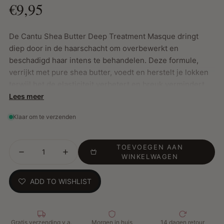
€9,95
De Cantu Shea Butter Deep Treatment Masque dringt
diep door in de haarschacht om overbewerkt en
beschadigd haar intens te behandelen. Deze formule,
verrijkt met pure shea butter, voedt en herstelt je lokken
terwijl het de elasticiteit verbetert en breuk vermindert.
Speciaal ontwikkeld om je haar te revitaliseren zonder
Lees meer
schadelijke ingrediënten, is dit masker een must-have
Klaar om te verzenden
voor gezond en veerkrachtig haar.
TOEVOEGEN AAN
Belangrijkste Kenmerken:
WINKELWAGEN
Herstelt en versterkt: Geeft droog en beschadigd haar
ADD TO WISHLIST
zijn vitaliteit terug
Intensieve verzorging: Ideaal voor overbewerkt of
chemisch behandeld haar
Vermindert breuk: Verhoogt de elasticiteit van je haar
Gratis verzending v.a.
Morgen in huis
14 dagen retour