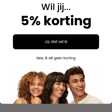
Breed assortiment en alles is origineel. Hier bestel ik
Wil jij...
steeds opnieuw.
5% korting
Aidan
A
Geverifieerde aankoop
Ja, dat wil ik
"
"Fijne ervaring"
Nee, ik wil geen korting
Duidelijke website, makkelijk bestellen en mooie
verpakking. Volgende keer weer.
Savannah
S
Geverifieerde aankoop