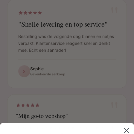
"
"Snelle levering en top service"
Bestelling was de volgende dag binnen en netjes
verpakt. Klantenservice reageert snel en denkt
mee. Echt een aanrader!
Sophie
S
Geverifieerde aankoop
"
"Mijn go-to webshop"
Heb altijd de producten kunnen vinden die ik zocht.