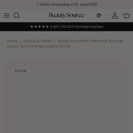
Ga naar inhoud
✓ Gratis verzending in NL vanaf €50
Account
Win
★★★★★ 4.9/5 | 20.000 tevreden klanten
Home
/
Styling & Finish
/
Design Essentials Almond & Avocado
Honey Curl Forming Custard 354 gr.
NIEUW