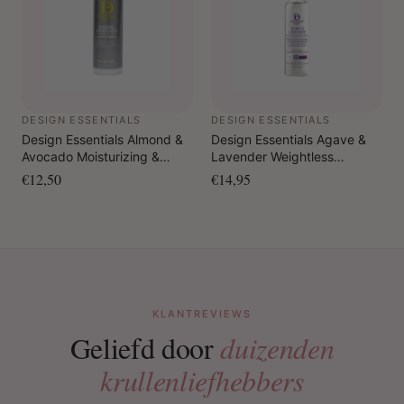
DESIGN ESSENTIALS
DESIGN ESSENTIALS
Design Essentials Almond &
Design Essentials Agave &
Avocado Moisturizing &
Lavender Weightless
Detangling Leave-In
Thermal Protectant Serum
€12,50
€14,95
Conditioner 350 gr.
109 ml
KLANTREVIEWS
Geliefd door
duizenden
krullenliefhebbers