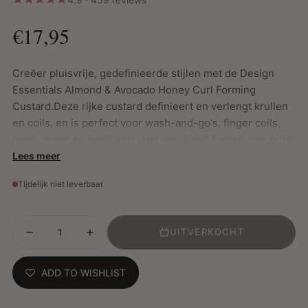
€17,95
Creëer pluisvrije, gedefinieerde stijlen met de Design
Essentials Almond & Avocado Honey Curl Forming
Custard.Deze rijke custard definieert en verlengt krullen
en coils, en is perfect voor wash-and-go's, finger coils,
bantu knots en twist-sets. Het resultaat? Langdurige hold,
schitterende glans en een pluisvrij kapsel.
Lees meer
Tijdelijk niet leverbaar
Belangrijkste Kenmerken:
Zorgt voor intense kruldefinitie en langdurige controle
UITVERKOCHT
Verlengt het krulpatroon en vermindert krimp
Geschikt voor diverse stijlen zoals wash-and-go's,
ADD TO WISHLIST
twist-sets en bantu knots
Vrij van parabenen, paraffine, petrolatum en minerale