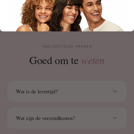
VEELGESTELDE VRAGEN
weten
Goed om te
Wat is de levertijd?
Wat zijn de verzendkosten?