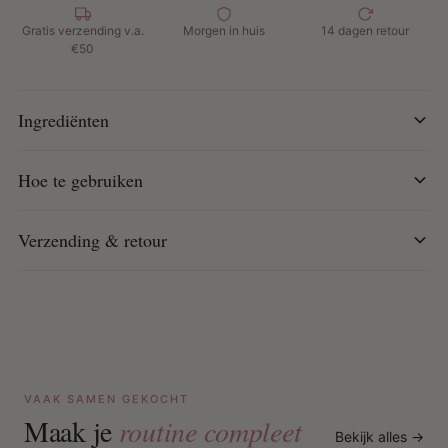
olie
Gratis verzending v.a.
Morgen in huis
14 dagen retour
€50
Actieve ingrediënten:
Amandel & Avocado: Hydrateren en voeden intensief
Ingrediënten
Honing: Sluit vocht in, vermindert breuk en voegt glans
toe
Hoe te gebruiken
Kamille: Kalmeert en beschermt het haar tijdens het
stylen
Verzending & retour
Hoe te gebruiken:
Wash & Go: Na het wassen en conditioneren, verdeel
het haar in secties. Breng de custard aan op elke sectie
en kam door. Laat de krullen vormen en aan de lucht
drogen of gebruik een diffuser.
VAAK SAMEN GEKOCHT
Twist-Sets: Na het wassen en conditioneren, verdeel
Maak je
routine compleet
het haar in secties. Breng de custard aan op elke
Bekijk alles →