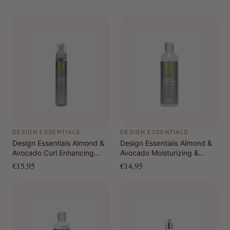
sectie, kam door en draai het haar in de gewenste stijl
(twee-strengen twists, bantu knots, flexi-rod sets). Laat
50% drogen onder een droogkap of volledig aan de
lucht drogen.
DESIGN ESSENTIALS
DESIGN ESSENTIALS
Design Essentials Almond &
Design Essentials Almond &
Avocado Curl Enhancing
Avocado Moisturizing &
Mousse 288 ml
Detangling Sulfate-Free
€15,95
€14,95
Shampoo 365 gr.