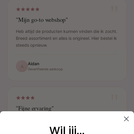
"
"Mijn go-to webshop"
Heb altijd de producten kunnen vinden die ik zocht.
Breed assortiment en alles is origineel. Hier bestel ik
steeds opnieuw.
Aidan
A
Geverifieerde aankoop
"
"Fijne ervaring"
Duidelijke website, makkelijk bestellen en mooie
Wil jij...
verpakking. Volgende keer weer.