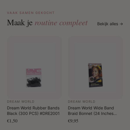
VAAK SAMEN GEKOCHT
Maak je
routine compleet
Bekijk alles →
DREAM WORLD
DREAM WORLD
Dream World Rubber Bands
Dream World Wide Band
Black (300 PCS) #DRE2001
Braid Bonnet (24 Inches
Long) #DRE174D
€1,50
€9,95