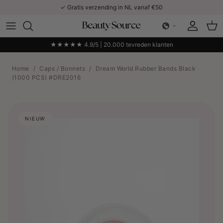
Ga naar inhoud
✓ Gratis verzending in NL vanaf €50
Account
Win
★★★★★ 4.9/5 | 20.000 tevreden klanten
Home
/
Caps / Bonnets
/
Dream World Rubber Bands Black
(1000 PCS) #DRE2016
NIEUW