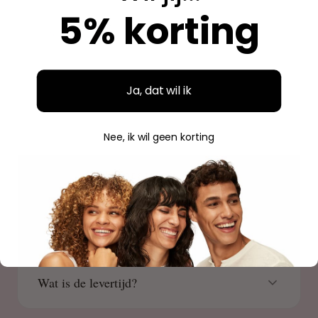
5% korting
Savannah
S
Geverifieerde aankoop
Ja, dat wil ik
Nee, ik wil geen korting
VEELGESTELDE VRAGEN
weten
Goed om te
Wat is de levertijd?