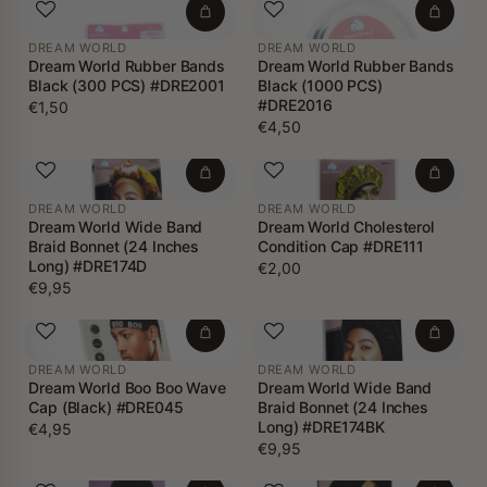
DREAM WORLD
DREAM WORLD
Dream World Rubber Bands
Dream World Rubber Bands
Black (300 PCS) #DRE2001
Black (1000 PCS)
#DRE2016
€1,50
€4,50
DREAM WORLD
DREAM WORLD
Dream World Wide Band
Dream World Cholesterol
Braid Bonnet (24 Inches
Condition Cap #DRE111
Long) #DRE174D
€2,00
€9,95
DREAM WORLD
DREAM WORLD
Dream World Boo Boo Wave
Dream World Wide Band
Cap (Black) #DRE045
Braid Bonnet (24 Inches
Long) #DRE174BK
€4,95
€9,95