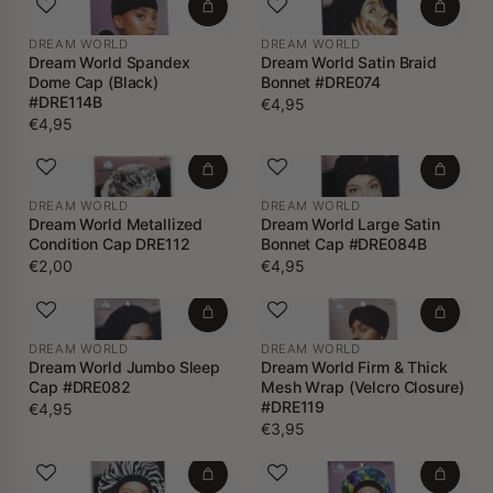
DREAM WORLD
DREAM WORLD
Dream World Spandex
Dream World Satin Braid
Dome Cap (Black)
Bonnet #DRE074
#DRE114B
€4,95
€4,95
DREAM WORLD
DREAM WORLD
Dream World Metallized
Dream World Large Satin
Condition Cap DRE112
Bonnet Cap #DRE084B
€2,00
€4,95
DREAM WORLD
DREAM WORLD
Dream World Jumbo Sleep
Dream World Firm & Thick
Cap #DRE082
Mesh Wrap (Velcro Closure)
#DRE119
€4,95
€3,95