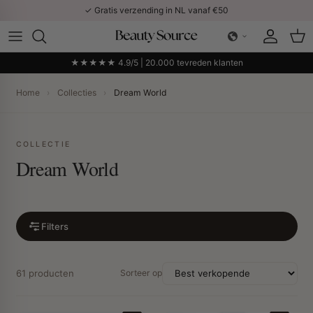
Ga naar inhoud
✓ Gratis verzending in NL vanaf €50
Account
Win
★★★★★ 4.9/5 | 20.000 tevreden klanten
Home
›
Collecties
›
Dream World
COLLECTIE
Dream World
Filters
61 producten
Sorteer op