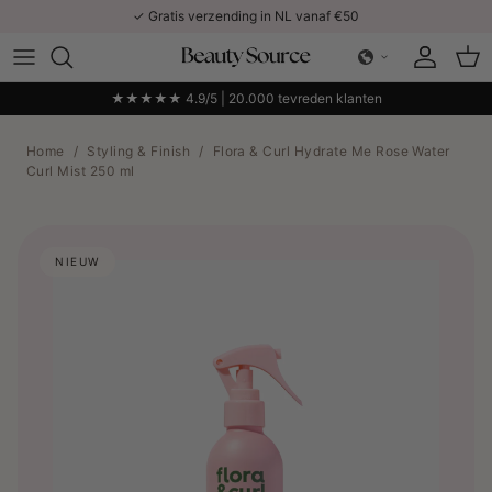
Ga naar inhoud
✓ Gratis verzending in NL vanaf €50
Account
Win
★★★★★ 4.9/5 | 20.000 tevreden klanten
Home
/
Styling & Finish
/
Flora & Curl Hydrate Me Rose Water
Curl Mist 250 ml
NIEUW