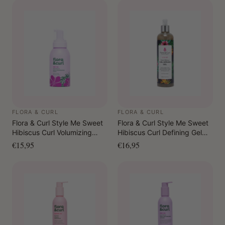
Tip:
Voor intensere hydratatie, spray dichterbij op specifieke
delen van je haar.
FLORA & CURL
FLORA & CURL
Flora & Curl Style Me Sweet
Flora & Curl Style Me Sweet
Hibiscus Curl Volumizing
Hibiscus Curl Defining Gel
Foam 300 ml
300 ml
€15,95
€16,95