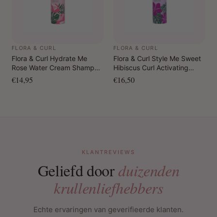
FLORA & CURL
FLORA & CURL
Flora & Curl Hydrate Me
Flora & Curl Style Me Sweet
Rose Water Cream Shampoo
Hibiscus Curl Activating
300 ml
Lotion 300 ml
€14,95
€16,50
KLANTREVIEWS
Geliefd door
duizenden
krullenliefhebbers
Echte ervaringen van geverifieerde klanten.