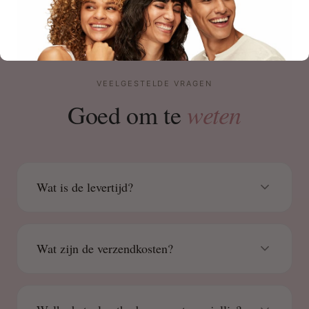
VEELGESTELDE VRAGEN
weten
Goed om te
Wat is de levertijd?
Wat zijn de verzendkosten?