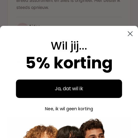
Breed assortiment en alles is origineel. Hier bestel ik
steeds opnieuw.
Aidan
A
Geverifieerde aankoop
Wil jij...
"
5% korting
"Fijne ervaring"
Duidelijke website, makkelijk bestellen en mooie
Ja, dat wil ik
verpakking. Volgende keer weer.
Nee, ik wil geen korting
Savannah
S
Geverifieerde aankoop