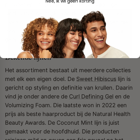
Nee, ik wil geen korting
parabenen. Bovendien zijn de verpakkingen
sinds 2024 gemaakt van duurzaam aluminium.
Flora & Curl past daarmee goed bij mensen die
bewust willen kiezen voor wat ze in hun haar
gebruiken.
Bekende lijnen
Het assortiment bestaat uit meerdere collecties
met elk een eigen doel. De
Sweet Hibiscus
lijn is
gericht op styling en definitie van krullen. Daarin
vind je onder andere de
Curl Defining Gel
en de
Volumizing Foam. Die laatste won in 2022 een
prijs als beste haarproduct bij de Natural Health
Beauty Awards. De Coconut Mint lijn is juist
gemaakt voor de hoofdhuid. Die producten