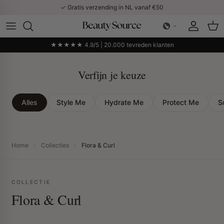
Ga naar inhoud
✓ Gratis verzending in NL vanaf €50
Account
Win
★★★★★ 4.9/5 | 20.000 tevreden klanten
Verfijn je keuze
Alles
Style Me
Hydrate Me
Protect Me
S
Home
›
Collecties
›
Flora & Curl
COLLECTIE
Flora & Curl