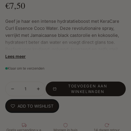
€7,50
Geef je haar een intense hydratatieboost met KeraCare
Curl Essence Coco Water. Deze revolutionaire spray,
verrijkt met Jamaicaanse black castorolie en kokosolie,
hydrateert beter dan water en voegt direct glans toe.
Perfect voor krullend, golvend, kroezend en zelfs steil
haar.
Lees meer
Klaar om te verzenden
Belangrijkste Kenmerken:
TOEVOEGEN AAN
Geschikt voor texturen 3-4
WINKELWAGEN
Verhoogt de haarhydratatie met 15,8%, zelfs bij lage
luchtvochtigheid
ADD TO WISHLIST
Verrijkt met Jamaicaanse zwarte castorolie en
kokosolie voor maximale vochtbehoud
Herstelt droog haar tijdens het stylen en voorkomt
pluizen
Gratis verzending v.a.
Morgen in huis
14 dagen retour