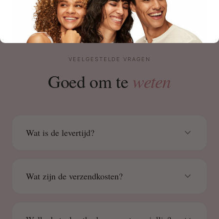
VEELGESTELDE VRAGEN
weten
Goed om te
Wat is de levertijd?
Wat zijn de verzendkosten?