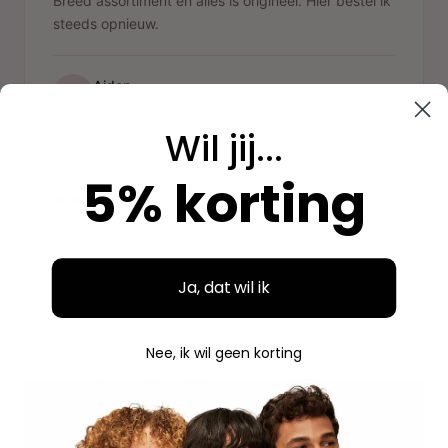
Breed assortiment en alles is origineel. Hier bestel ik
steeds opnieuw.
Aidan
A
Geverifieerde aankoop
Wil jij...
"
5% korting
"Fijne ervaring"
Duidelijke website, makkelijk bestellen en mooie
Ja, dat wil ik
verpakking. Volgende keer weer.
Nee, ik wil geen korting
Savannah
S
Geverifieerde aankoop