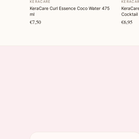
KERACARE
KERACA
KeraCare Curl Essence Coco Water 475
KeraCare
ml
Cocktail
€7,50
€6,95