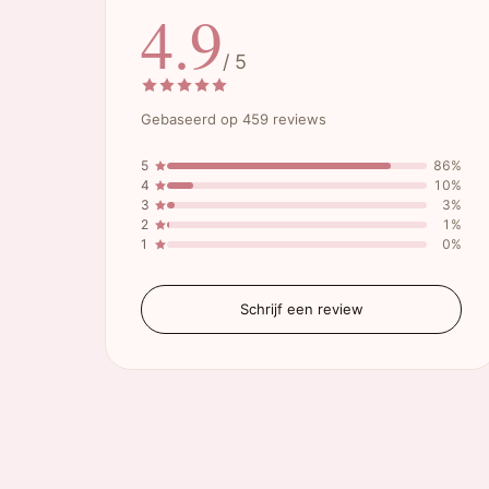
4.9
/ 5
Gebaseerd op 459 reviews
5
86%
4
10%
3
3%
2
1%
1
0%
Schrijf een review