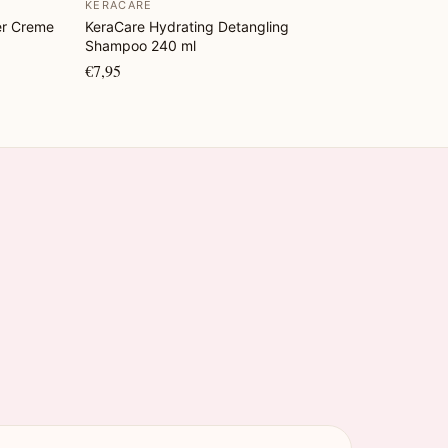
KERACARE
er Creme
KeraCare Hydrating Detangling
Shampoo 240 ml
€7,95