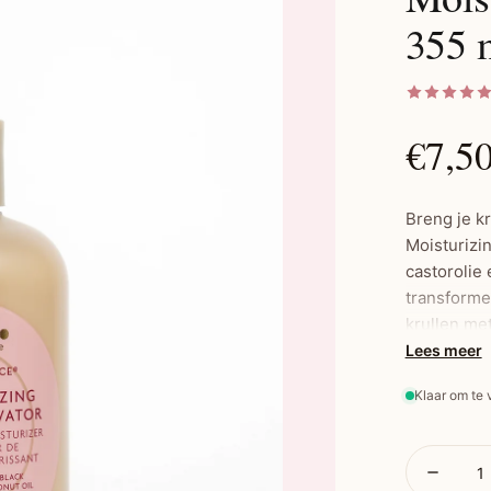
355 
€7,5
Breng je k
Moisturizin
castorolie 
transformee
krullen met
gebruik of
Lees meer
Klaar om te
Belangrijk
Geschikt