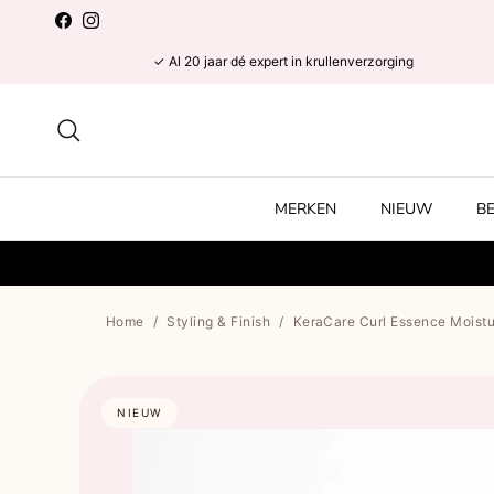
Ga naar inhoud
Facebook
Instagram
✓ Al 20 jaar dé expert in krullenverzorging
Zoeken
MERKEN
NIEUW
B
Home
/
Styling & Finish
/
KeraCare Curl Essence Moistur
NIEUW