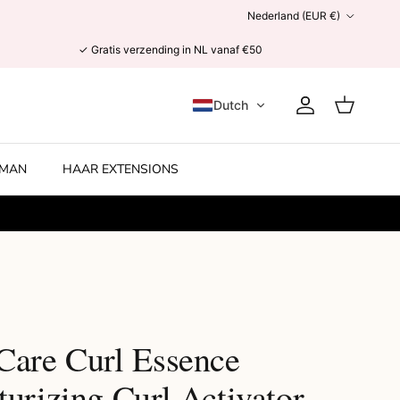
Land/Regio
Nederland (EUR €)
✓ Gratis verzending in NL vanaf €50
Dutch
Account
Winkelwage
MAN
HAAR EXTENSIONS
Care Curl Essence
urizing Curl Activator