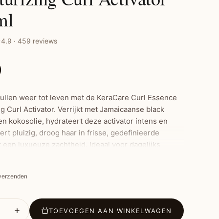
ml
4.9 · 459 reviews
0
rullen weer tot leven met de KeraCare Curl Essence
g Curl Activator. Verrijkt met Jamaicaanse black
en kokosolie, hydrateert deze activator intens en
rt pluizig, droog haar in frisse, gedefinieerde
 een luxueuze zachtheid. Ideaal voor dagelijks
 als stylingproduct op wasdagen.
 verzenden
ste Kenmerken:
 voor texturen 3-4
TOEVOEGEN AAN WINKELWAGEN