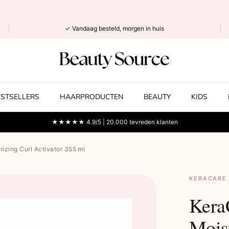
✓ Vandaag besteld, morgen in huis
ESTSELLERS
HAARPRODUCTEN
BEAUTY
KIDS
★★★★★ 4.9/5 | 20.000 tevreden klanten
izing Curl Activator 355 ml
KERACARE
Kera
Moist